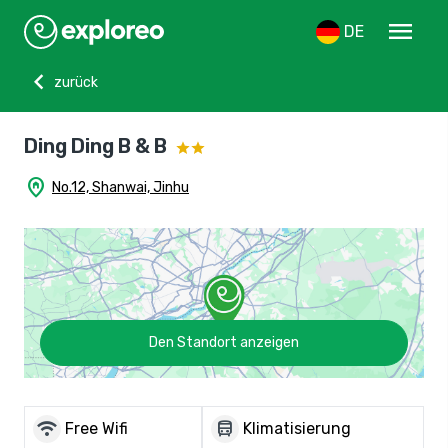
menu
DE
chevron_left
zurück
Ding Ding B & B
home_pin
No.12, Shanwai, Jinhu
Den Standort anzeigen
wifi
directions_bus
Free Wifi
Klimatisierung