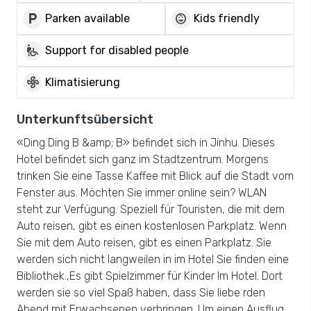
local_parking
child_care
Parken available
Kids friendly
wheelchair_pickup
Support for disabled people
mode_fan
Klimatisierung
Unterkunftsübersicht
«Ding Ding B &amp; B» befindet sich in Jinhu. Dieses
Hotel befindet sich ganz im Stadtzentrum. Morgens
trinken Sie eine Tasse Kaffee mit Blick auf die Stadt vom
Fenster aus. Möchten Sie immer online sein? WLAN
steht zur Verfügung. Speziell für Touristen, die mit dem
Auto reisen, gibt es einen kostenlosen Parkplatz. Wenn
Sie mit dem Auto reisen, gibt es einen Parkplatz. Sie
werden sich nicht langweilen in im Hotel Sie finden eine
Bibliothek.,Es gibt Spielzimmer für Kinder Im Hotel. Dort
werden sie so viel Spaß haben, dass Sie liebe rden
Abend mit Erwachsenen verbringen. Um einen Ausflug