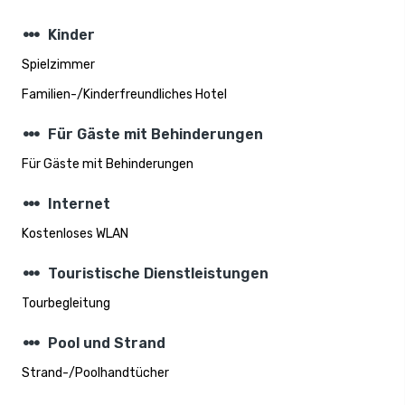
steppers
Kinder
Spielzimmer
Familien-/Kinderfreundliches Hotel
steppers
Für Gäste mit Behinderungen
Für Gäste mit Behinderungen
steppers
Internet
Kostenloses WLAN
steppers
Touristische Dienstleistungen
Tourbegleitung
steppers
Pool und Strand
Strand-/Poolhandtücher