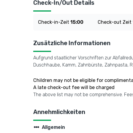
Check-In/Out Details
Check-in-Zeit
15:00
Check-out Zeit
Zusätzliche Informationen
Aufgrund staatlicher Vorschriften zur Abfallre
Duschhaube, Kamm, Zahnbürste, Zahnpasta, Ras
Children may not be eligible for complimenta
A late check-out fee will be charged
The above list may not be comprehensive. Fees
Annehmlichkeiten
steppers
Allgemein