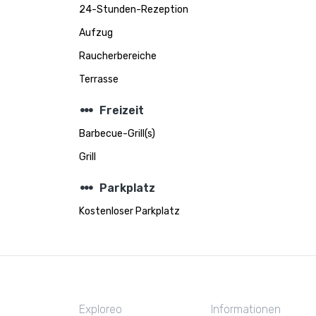
24-Stunden-Rezeption
Aufzug
Raucherbereiche
Terrasse
steppers
Freizeit
Barbecue-Grill(s)
Grill
steppers
Parkplatz
Kostenloser Parkplatz
Exploreo
Informationen