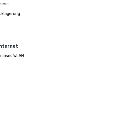
erei
cklagerung
Internet
nloses WLAN