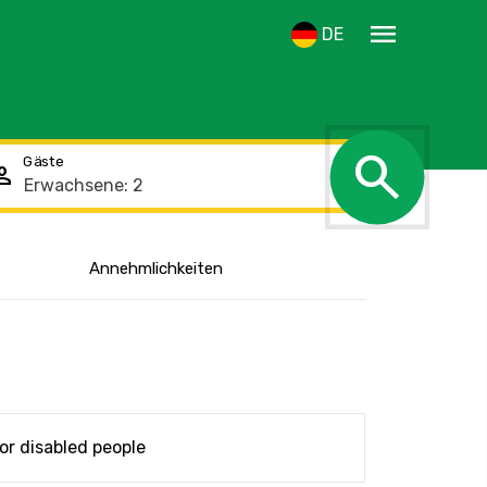
menu
DE
search
Gäste
rson
Den Standort
Annehmlichkeiten
anzeigen
or disabled people