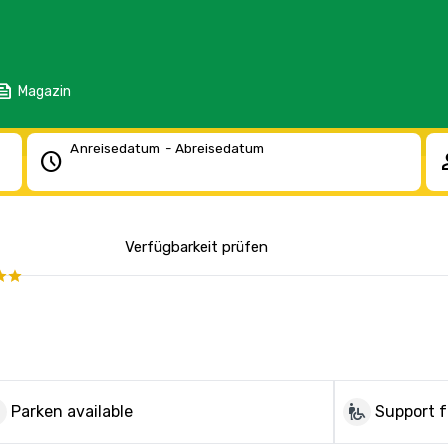
eed
Magazin
Anreisedatum - Abreisedatum
schedule
pe
Verfügbarkeit prüfen
ng
wheelchair_pickup
Parken available
Support f