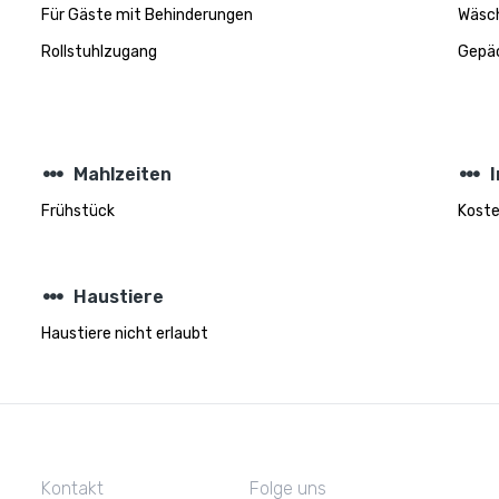
Für Gäste mit Behinderungen
Wäsch
Rollstuhlzugang
Gepä
steppers
steppers
Mahlzeiten
Frühstück
Koste
steppers
Haustiere
Haustiere nicht erlaubt
Kontakt
Folge uns