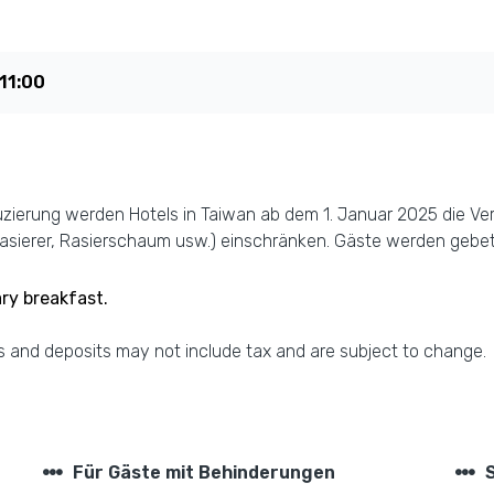
11:00
duzierung werden Hotels in Taiwan ab dem 1. Januar 2025 die V
ierer, Rasierschaum usw.) einschränken. Gäste werden gebeten
ry breakfast.
 and deposits may not include tax and are subject to change.
steppers
steppers
Für Gäste mit Behinderungen