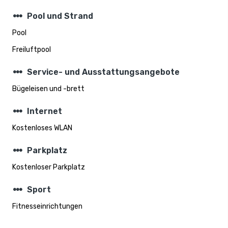
steppers
Pool und Strand
Pool
Freiluftpool
steppers
Service- und Ausstattungsangebote
Bügeleisen und -brett
steppers
Internet
Kostenloses WLAN
steppers
Parkplatz
Kostenloser Parkplatz
steppers
Sport
Fitnesseinrichtungen