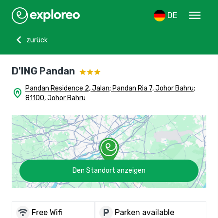
menu
DE
chevron_left
zurück
D'ING Pandan
Pandan Residence 2, Jalan; Pandan Ria 7, Johor Bahru;
home_pin
81100, Johor Bahru
Den Standort anzeigen
wifi
local_parking
Free Wifi
Parken available