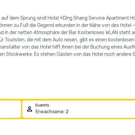
ern auf dem Sprung sind! Hotel «Ding Shang Service Apartment H
können zu Fuß die Gegend erkunden in der Nähe von des Hotel —
nd in der netten Atmosphäre der Bar. Kostenloses WLAN steht a
ür Touristen, die mit dem Auto reisen, gibt es einen kostenlose
anstalter von das Hotel hilft Ihnen bei der Buchung eines Ausf
rsten Stockwerke. Es stehen Gästen von das Hotel noch andere S
Guests
person