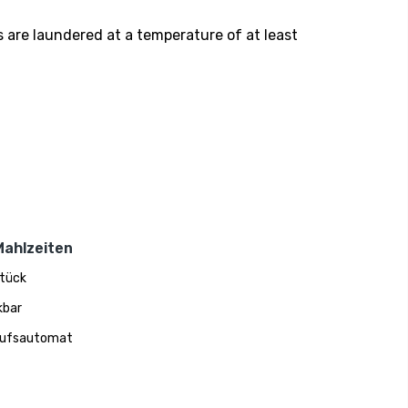
s are laundered at a temperature of at least
Mahlzeiten
tück
kbar
aufsautomat