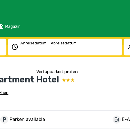
eed
Magazin
Anreisedatum - Abreisedatum
schedule
pe
Verfügbarkeit prüfen
artment Hotel
nzhen
local_parking
ev_charger
Parken available
E-A