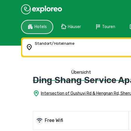
apartment
cottage
tour
f
Hotels
Häuser
Touren
Standort/Hotelname
location_on
Übersicht
Ding Shang Service Ap
home_pin
Intersection of Gushuyi Rd & Hengnan Rd, She
wifi
Free Wifi