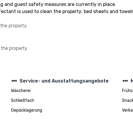
g and guest safety measures are currently in place.
nfectant is used to clean the property; bed sheets and towel
 the property:
 the property.
steppers
steppers
Service- und Ausstattungsangebote
Wäscherei
Frühs
Schließfach
Snac
Gepäcklagerung
Verk