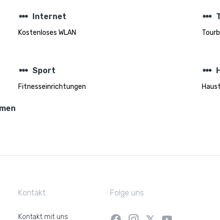
steppers
steppers
Internet
Kostenloses WLAN
Tourb
steppers
steppers
Sport
Fitnesseinrichtungen
Haust
hmen
Kontakt
Folge uns
Kontakt mit uns