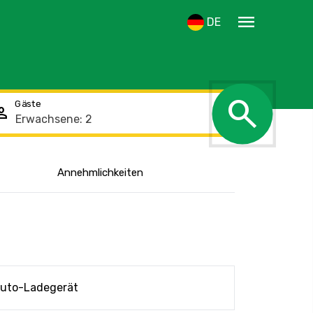
menu
DE
search
Gäste
rson
Den Standort
Annehmlichkeiten
anzeigen
uto-Ladegerät