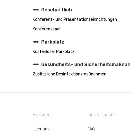
steppers
Geschäftlich
Konferenz- und Präsentationseinrichtungen
Konferenzsaal
steppers
Parkplatz
Kostenloser Parkplatz
steppers
Gesundheits- und Sicherheitsmaßna
Zusätzliche Desinfektionsmaßnahmen
Exploreo
Informationen
Über uns
FAQ