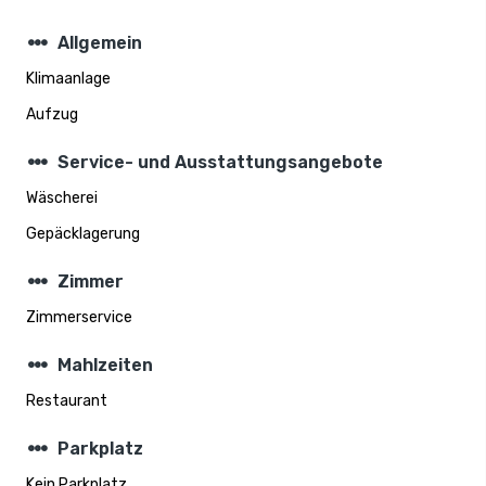
steppers
Allgemein
Klimaanlage
Aufzug
steppers
Service- und Ausstattungsangebote
Wäscherei
Gepäcklagerung
steppers
Zimmer
Zimmerservice
steppers
Mahlzeiten
Restaurant
steppers
Parkplatz
Kein Parkplatz