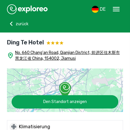
menu
DE
chevron_left
zurück
Ding Te Hotel
No. 660 Chang'an Road, Qianjian District, 前进区佳木斯市
home_pin
黑龙江省 China, 154002, Jiamusi
Den Standort anzeigen
mode_fan
Klimatisierung