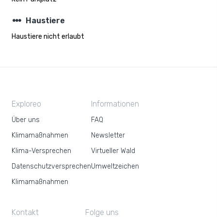
steppers
Haustiere
Haustiere nicht erlaubt
Exploreo
Informationen
Über uns
FAQ
Klimamaßnahmen
Newsletter
Klima-Versprechen
Virtueller Wald
Datenschutzversprechen
Umweltzeichen
Klimamaßnahmen
Kontakt
Folge uns