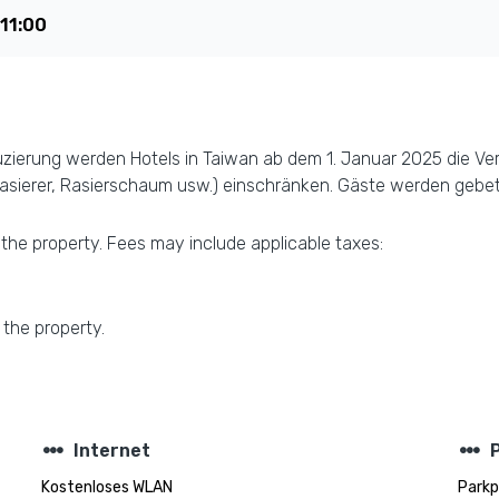
11:00
duzierung werden Hotels in Taiwan ab dem 1. Januar 2025 die V
ierer, Rasierschaum usw.) einschränken. Gäste werden gebeten
 the property. Fees may include applicable taxes:
 the property.
steppers
steppers
Internet
Kostenloses WLAN
Parkp