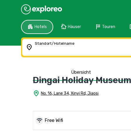
apartment
cottage
tour
f
Hotels
Häuser
Touren
Standort/Hotelname
location_on
Übersicht
Dingai Holiday Museu
home_pin
No. 16, Lane 34, Xinyi Rd, Jiaosi
wifi
Free Wifi