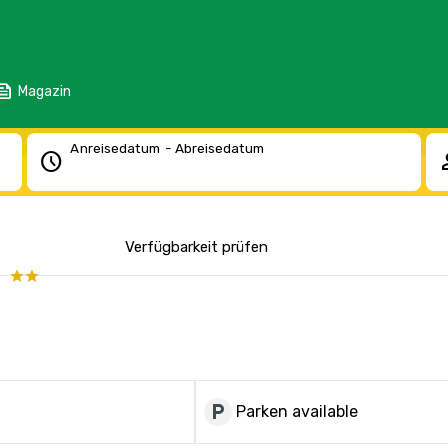
eed
Magazin
Anreisedatum - Abreisedatum
schedule
pe
Verfügbarkeit prüfen
m
local_parking
Parken available