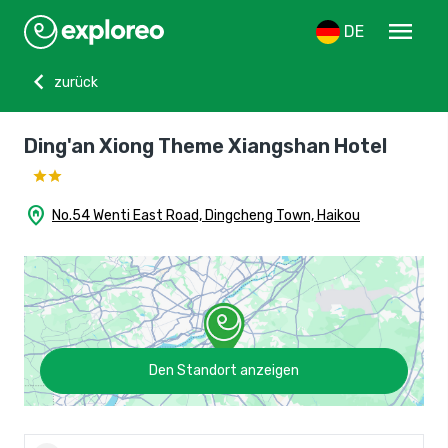
menu
DE
chevron_left
zurück
Ding'an Xiong Theme Xiangshan Hotel
home_pin
No.54 Wenti East Road, Dingcheng Town, Haikou
Den Standort anzeigen