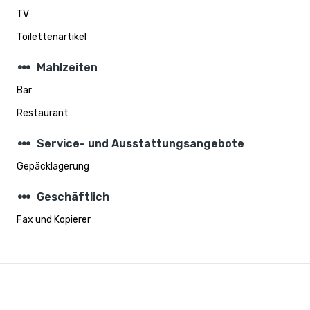
TV
Toilettenartikel
steppers
Mahlzeiten
Bar
Restaurant
steppers
Service- und Ausstattungsangebote
Gepäcklagerung
steppers
Geschäftlich
Fax und Kopierer