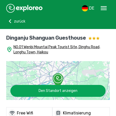
menu
DE
chevron_left
zurück
Dinganju Shanguan Guesthouse
NO.01 Wenbi Mountai Peak Tourist Site, Dinghu Road,
home_pin
Longhu Town, Haikou
Den Standort anzeigen
wifi
directions_bus
Free Wifi
Klimatisierung