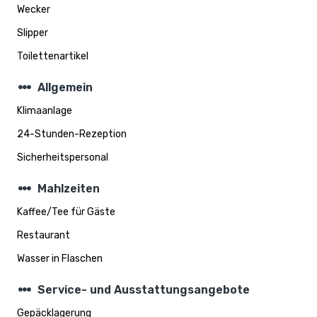
Wecker
Slipper
Toilettenartikel
steppers
Allgemein
Klimaanlage
24-Stunden-Rezeption
Sicherheitspersonal
steppers
Mahlzeiten
Kaffee/Tee für Gäste
Restaurant
Wasser in Flaschen
steppers
Service- und Ausstattungsangebote
Gepäcklagerung