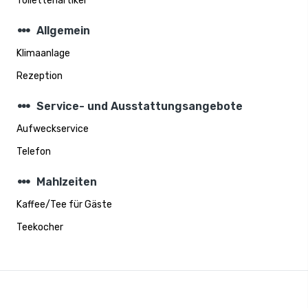
Toilettenartikel
steppers
Allgemein
Klimaanlage
Rezeption
steppers
Service- und Ausstattungsangebote
Aufweckservice
Telefon
steppers
Mahlzeiten
Kaffee/Tee für Gäste
Teekocher