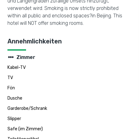
und Längengraden zufällige Offsets hinzufügt,
verwendet wird. Smoking is now strictly prohibited
within all public and enclosed spaces?in Beijing. This
hotel will NOT offer smoking rooms.
Annehmlichkeiten
steppers
Zimmer
Kabel-TV
TV
Fön
Dusche
Garderobe/Schrank
Slipper
Safe (im Zimmer)