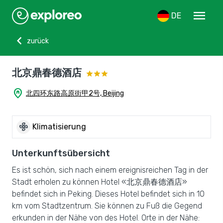
menu
DE
chevron_left
zurück
北京鼎春德酒店
home_pin
北四环东路高原街甲2号, Beijing
mode_fan
Klimatisierung
Unterkunftsübersicht
Es ist schön, sich nach einem ereignisreichen Tag in der
Stadt erholen zu können Hotel «北京鼎春德酒店»
befindet sich in Peking. Dieses Hotel befindet sich in 10
km vom Stadtzentrum. Sie können zu Fuß die Gegend
erkunden in der Nähe von des Hotel. Orte in der Nähe: