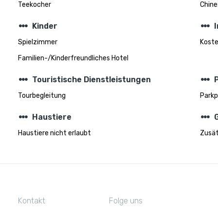
Teekocher
Chine
steppers
steppers
Kinder
Spielzimmer
Koste
Familien-/Kinderfreundliches Hotel
steppers
steppers
Touristische Dienstleistungen
Tourbegleitung
Parkp
steppers
steppers
Haustiere
Haustiere nicht erlaubt
Zusät
Kontakt
Folge uns