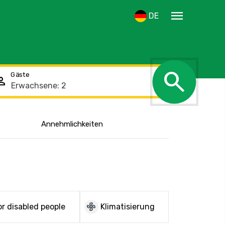
menu
DE
search
Gäste
rson
Den Standort
Annehmlichkeiten
anzeigen
mode_fan
r disabled people
Klimatisierung