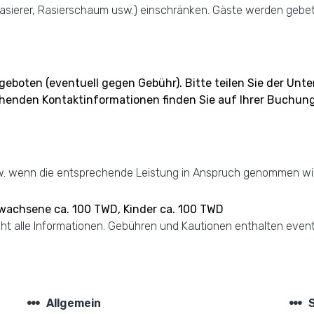
ierer, Rasierschaum usw.) einschränken. Gäste werden gebeten
geboten (eventuell gegen Gebühr). Bitte teilen Sie der Unt
chenden Kontaktinformationen finden Sie auf Ihrer Buchun
w. wenn die entsprechende Leistung in Anspruch genommen wir
rwachsene ca. 100 TWD, Kinder ca. 100 TWD
nicht alle Informationen. Gebühren und Kautionen enthalten even
steppers
steppers
Allgemein