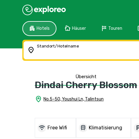
apartment
cottage
tour
f
Hotels
Häuser
Touren
Standort/Hotelname
location_on
Übersicht
Dindai Cherry Blossom
home_pin
No.5-50, Youshui Ln, Talintsun
wifi
directions_bus
local_pa
Free Wifi
Klimatisierung