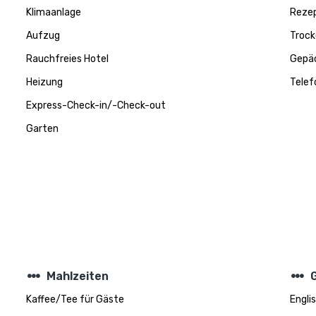
Klimaanlage
Rezep
Aufzug
Trock
Rauchfreies Hotel
Gepä
Heizung
Telef
Express-Check-in/-Check-out
Garten
steppers
steppers
Mahlzeiten
Kaffee/Tee für Gäste
Engli