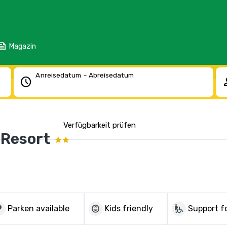
eed
Magazin
Anreisedatum - Abreisedatum
schedule
pe
Verfügbarkeit prüfen
 Resort
rking
child_care
wheelchair_pickup
Parken available
Kids friendly
Support fo