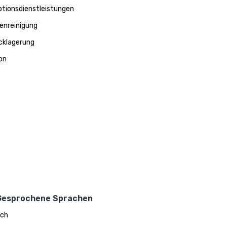
tionsdienstleistungen
enreinigung
cklagerung
on
Gesprochene Sprachen
sch