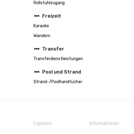
Rollstuhlzugang
steppers
Freizeit
Karaoke
Wandern
steppers
Transfer
Transferdienstleistungen
steppers
Pool und Strand
Strand-/Poolhandtücher
Exploreo
Informationen