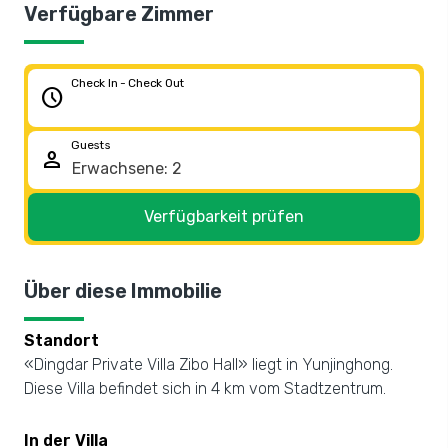
Verfügbare Zimmer
Check In - Check Out
schedule
Guests
person
Verfügbarkeit prüfen
Über diese Immobilie
Standort
«Dingdar Private Villa Zibo Hall» liegt in Yunjinghong.
Diese Villa befindet sich in 4 km vom Stadtzentrum.
In der Villa