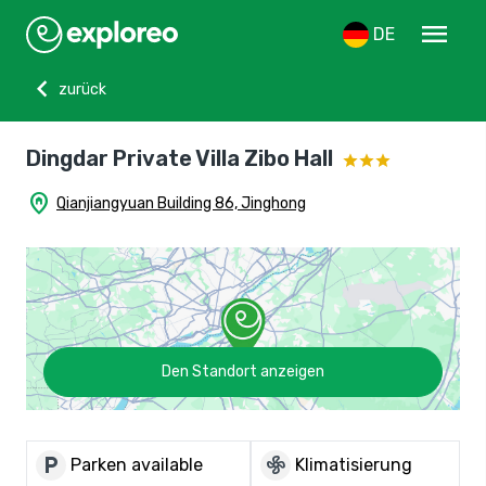
menu
DE
chevron_left
zurück
Dingdar Private Villa Zibo Hall
home_pin
Qianjiangyuan Building 86, Jinghong
Den Standort anzeigen
local_parking
mode_fan
Parken available
Klimatisierung