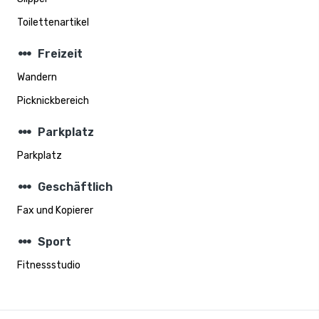
Toilettenartikel
steppers
Freizeit
Wandern
Picknickbereich
steppers
Parkplatz
Parkplatz
steppers
Geschäftlich
Fax und Kopierer
steppers
Sport
Fitnessstudio