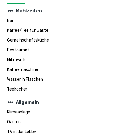
steppers
Mahlzeiten
Bar
Kaffee/Tee für Gäste
Gemeinschaftsküche
Restaurant
Mikrowelle
Kaffeemaschine
Wasser in Flaschen
Teekocher
steppers
Allgemein
Klimaanlage
Garten
TV in der Lobby