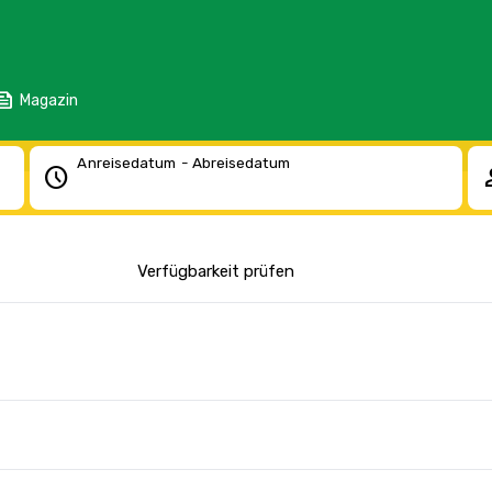
eed
Magazin
Anreisedatum - Abreisedatum
schedule
pe
Verfügbarkeit prüfen