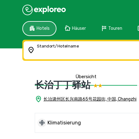
apartment
cottage
tour
f
Hotels
Häuser
Touren
Standort/Hotelname
location_on
Übersicht
长治丁丁驿站
home_pin
长治潞州区长兴南路65号花园街, 中国, Changzhi
mode_fan
Klimatisierung