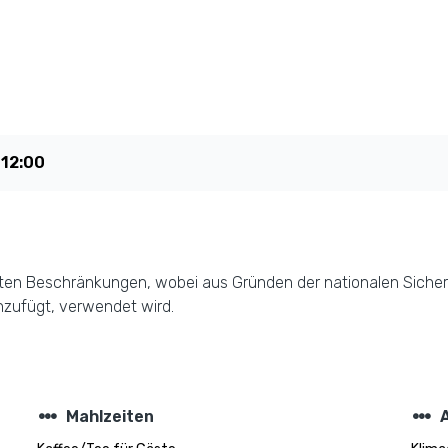
t
12:00
 Daten Beschränkungen, wobei aus Gründen der nationalen Sicher
nzufügt, verwendet wird.
steppers
steppers
Mahlzeiten