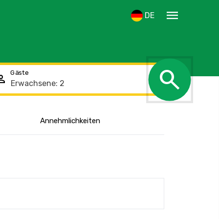
menu
DE
search
Gäste
rson
Annehmlichkeiten