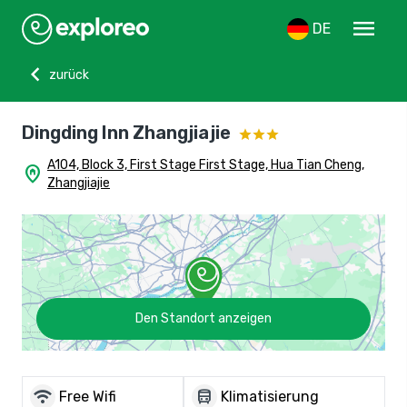
menu
DE
chevron_left
zurück
Dingding Inn Zhangjiajie
A104, Block 3, First Stage First Stage, Hua Tian Cheng,
home_pin
Zhangjiajie
Den Standort anzeigen
wifi
directions_bus
Free Wifi
Klimatisierung