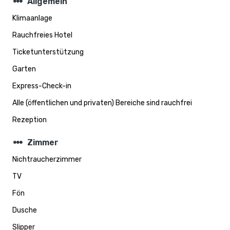
steppers
Allgemein
Klimaanlage
Rauchfreies Hotel
Ticketunterstützung
Garten
Express-Check-in
Alle (öffentlichen und privaten) Bereiche sind rauchfrei
Rezeption
steppers
Zimmer
Nichtraucherzimmer
TV
Fön
Dusche
Slipper