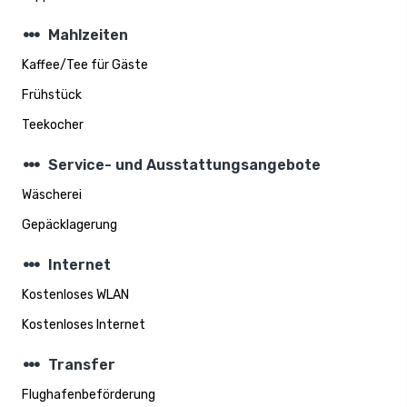
steppers
Mahlzeiten
Kaffee/Tee für Gäste
Frühstück
Teekocher
steppers
Service- und Ausstattungsangebote
Wäscherei
Gepäcklagerung
steppers
Internet
Kostenloses WLAN
Kostenloses Internet
steppers
Transfer
Flughafenbeförderung