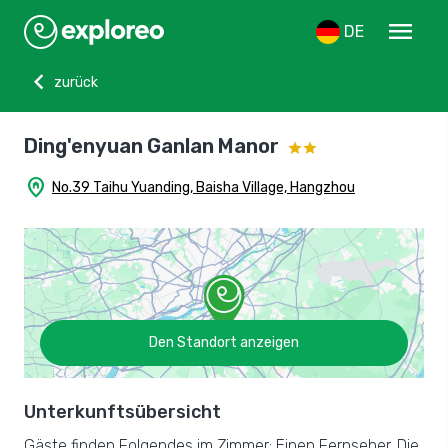
menu
DE
chevron_left
zurück
Ding'enyuan Ganlan Manor
home_pin
No.39 Taihu Yuanding, Baisha Village, Hangzhou
Den Standort anzeigen
Unterkunftsübersicht
Gäste finden Folgendes im Zimmer: Einen Fernseher. Die