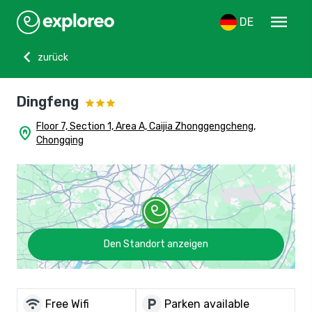
menu
DE
chevron_left
zurück
Dingfeng
Floor 7, Section 1, Area A, Caijia Zhonggengcheng,
home_pin
Chongqing
Den Standort anzeigen
wifi
local_parking
Free Wifi
Parken available