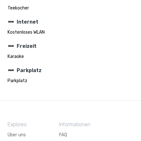
Teekocher
steppers
Internet
Kostenloses WLAN
steppers
Freizeit
Karaoke
steppers
Parkplatz
Parkplatz
Exploreo
Informationen
Über uns
FAQ