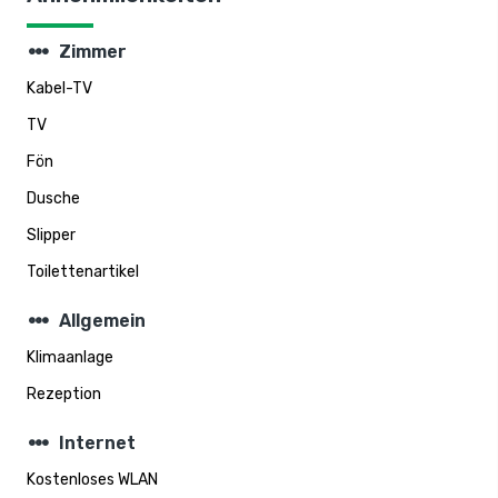
steppers
Zimmer
Kabel-TV
TV
Fön
Dusche
Slipper
Toilettenartikel
steppers
Allgemein
Klimaanlage
Rezeption
steppers
Internet
Kostenloses WLAN