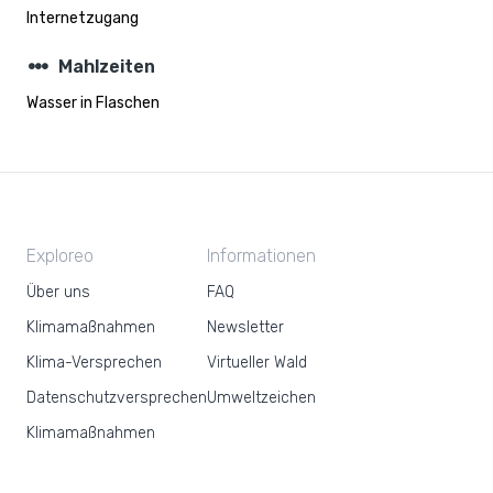
Internetzugang
steppers
Mahlzeiten
Wasser in Flaschen
Exploreo
Informationen
Über uns
FAQ
Klimamaßnahmen
Newsletter
Klima-Versprechen
Virtueller Wald
Datenschutzversprechen
Umweltzeichen
Klimamaßnahmen