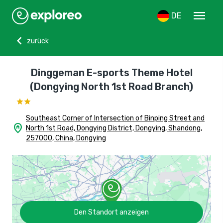
menu
DE
chevron_left
zurück
Dinggeman E-sports Theme Hotel
(Dongying North 1st Road Branch)
Southeast Corner of Intersection of Binping Street and
home_pin
North 1st Road, Dongying District, Dongying, Shandong,
257000, China, Dongying
Den Standort anzeigen