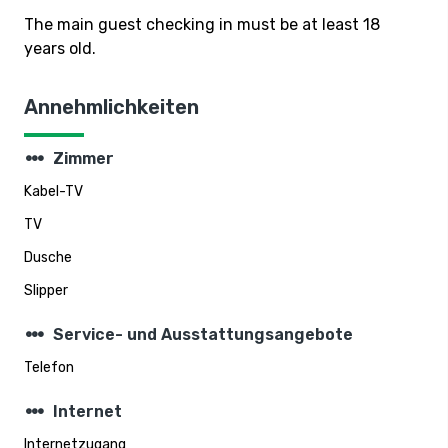
The main guest checking in must be at least 18
years old.
Annehmlichkeiten
steppers
Zimmer
Kabel-TV
TV
Dusche
Slipper
steppers
Service- und Ausstattungsangebote
Telefon
steppers
Internet
Internetzugang