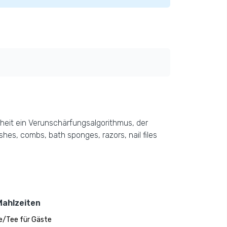
heit ein Verunschärfungsalgorithmus, der
hes, combs, bath sponges, razors, nail files
Mahlzeiten
e/Tee für Gäste