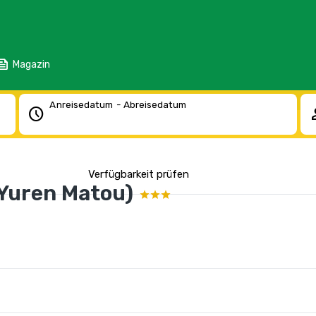
eed
Magazin
Anreisedatum - Abreisedatum
schedule
pe
Verfügbarkeit prüfen
(Yuren Matou)