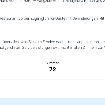
 Nähe von des Hotel — Fengxian Beach, Bihaijinsha Beach und 
 Restaurant vorbei. Zugänglich für Gäste mit Behinderungen: Mit
gt über alles, was Sie zum Erholen nach einem langen erlebnisr
ufgeführten Serviceleistungen evtl. nicht in allen Zimmern zur
Zimmer
72