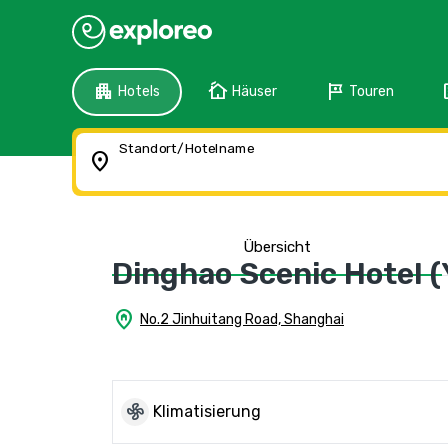
apartment
cottage
tour
f
Hotels
Häuser
Touren
Standort/Hotelname
location_on
Übersicht
Dinghao Scenic Hotel 
home_pin
No.2 Jinhuitang Road, Shanghai
mode_fan
Klimatisierung