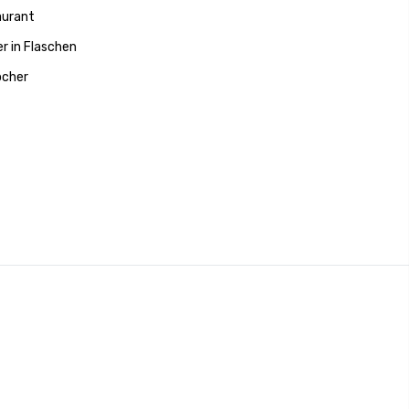
aurant
r in Flaschen
ocher