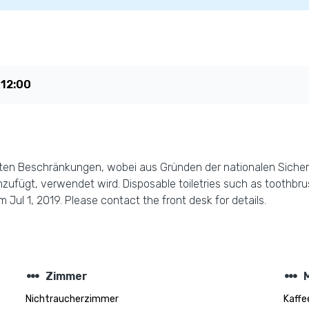
t
12:00
 Daten Beschränkungen, wobei aus Gründen der nationalen Sicher
zufügt, verwendet wird. Disposable toiletries such as toothbrus
 Jul 1, 2019. Please contact the front desk for details.
steppers
steppers
Zimmer
Nichtraucherzimmer
Kaffe