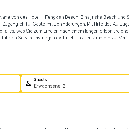
ähe von des Hotel — Fengxian Beach, Bihaijinsha Beach und Sha
 Zugänglich für Gäste mit Behinderungen: Mit Hilfe des Aufzug
ber alles, was Sie zum Erholen nach einem langen erlebnisreich
führten Serviceleistungen evtl. nicht in allen Zimmern zur Ver
Guests
person