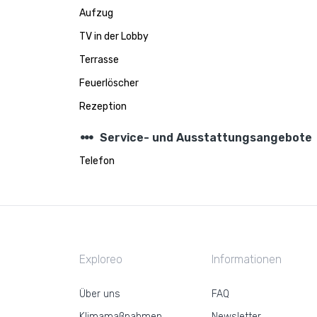
Aufzug
TV in der Lobby
Terrasse
Feuerlöscher
Rezeption
steppers
Service- und Ausstattungsangebote
Telefon
Exploreo
Informationen
Über uns
FAQ
Klimamaßnahmen
Newsletter