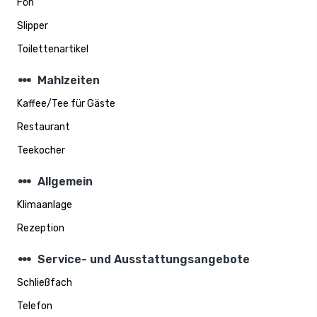
Fön
Slipper
Toilettenartikel
steppers
Mahlzeiten
Kaffee/Tee für Gäste
Restaurant
Teekocher
steppers
Allgemein
Klimaanlage
Rezeption
steppers
Service- und Ausstattungsangebote
Schließfach
Telefon