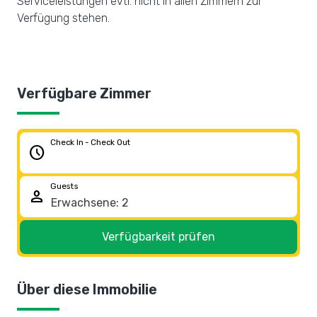
Serviceleistungen evtl. nicht in allen Zimmern zur
Verfügung stehen.
Verfügbare Zimmer
Check In - Check Out
schedule
Guests
person
Verfügbarkeit prüfen
Über diese Immobilie