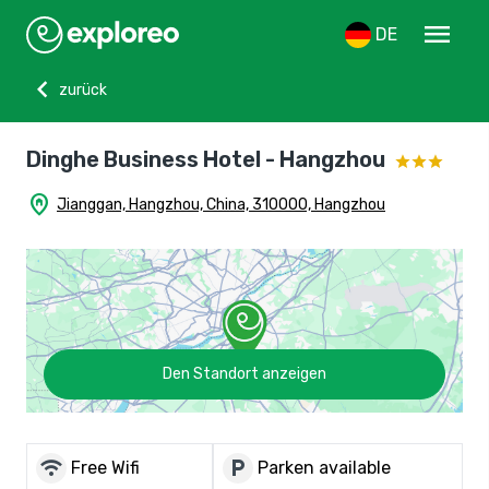
menu
DE
chevron_left
zurück
Dinghe Business Hotel - Hangzhou
home_pin
Jianggan, Hangzhou, China, 310000, Hangzhou
Den Standort anzeigen
wifi
local_parking
Free Wifi
Parken available