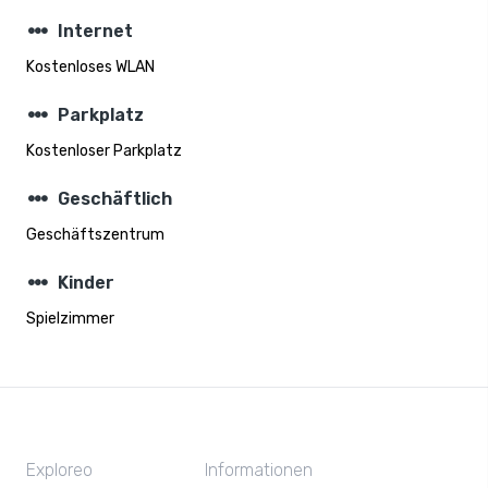
steppers
Internet
Kostenloses WLAN
steppers
Parkplatz
Kostenloser Parkplatz
steppers
Geschäftlich
Geschäftszentrum
steppers
Kinder
Spielzimmer
Exploreo
Informationen