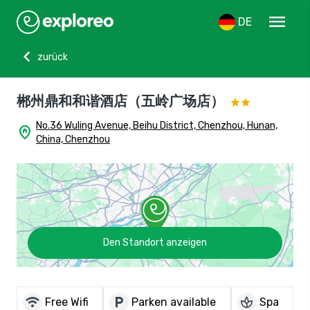
menu
DE
chevron_left
zurück
郴州鼎和和谐酒店（五岭广场店）
No.36 Wuling Avenue, Beihu District, Chenzhou, Hunan,
home_pin
China, Chenzhou
Den Standort anzeigen
wifi
local_parking
spa
Free Wifi
Parken available
Spa