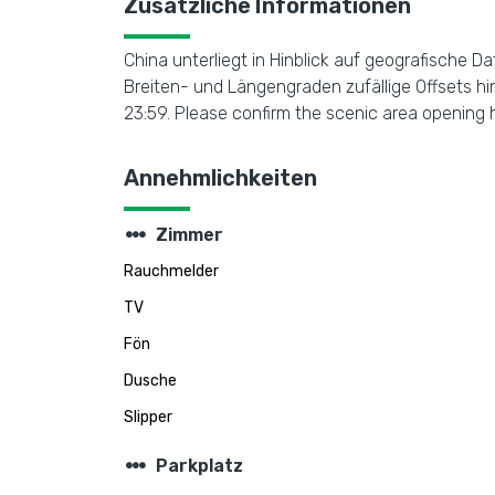
Zusätzliche Informationen
China unterliegt in Hinblick auf geografische
Breiten- und Längengraden zufällige Offsets hin
23:59. Please confirm the scenic area opening 
Annehmlichkeiten
steppers
Zimmer
Rauchmelder
TV
Fön
Dusche
Slipper
steppers
Parkplatz