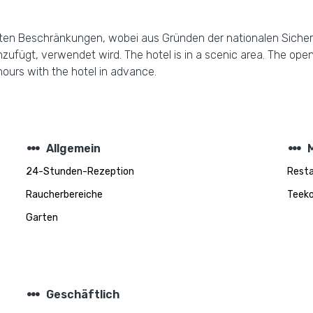
 Daten Beschränkungen, wobei aus Gründen der nationalen Sicher
zufügt, verwendet wird. The hotel is in a scenic area. The open
hours with the hotel in advance.
steppers
steppers
Allgemein
24-Stunden-Rezeption
Rest
Raucherbereiche
Teek
Garten
steppers
Geschäftlich