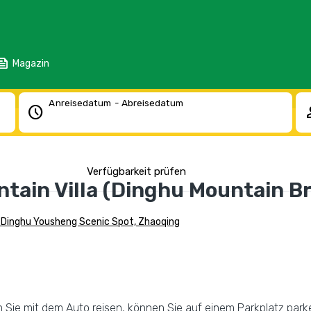
eed
Magazin
Anreisedatum - Abreisedatum
schedule
pe
Verfügbarkeit prüfen
tain Villa (Dinghu Mountain B
Dinghu Yousheng Scenic Spot, Zhaoqing
Sie mit dem Auto reisen, können Sie auf einem Parkplatz parke