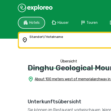
apartment
cottage
tour
f
Hotels
Häuser
Touren
Standort/Hotelname
location_on
Übersicht
Dinghu Geological Moun
home_pin
About 100 meters west of memorialarchway in 
Unterkunftsübersicht
Sie können im Restaurant vorbeischauen. Wenn 