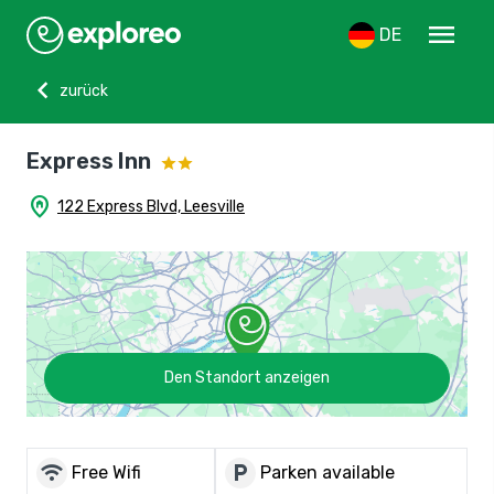
menu
DE
chevron_left
zurück
Express Inn
home_pin
122 Express Blvd, Leesville
Den Standort anzeigen
wifi
local_parking
Free Wifi
Parken available