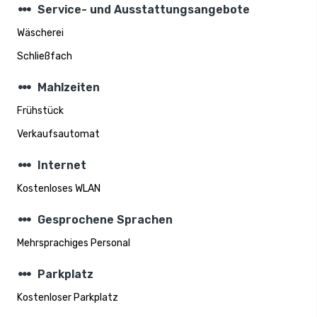
steppers
Service- und Ausstattungsangebote
Wäscherei
Schließfach
steppers
Mahlzeiten
Frühstück
Verkaufsautomat
steppers
Internet
Kostenloses WLAN
steppers
Gesprochene Sprachen
Mehrsprachiges Personal
steppers
Parkplatz
Kostenloser Parkplatz