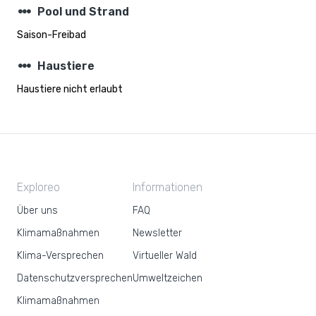
steppers
Pool und Strand
Saison-Freibad
steppers
Haustiere
Haustiere nicht erlaubt
Exploreo
Informationen
Über uns
FAQ
Klimamaßnahmen
Newsletter
Klima-Versprechen
Virtueller Wald
Datenschutzversprechen
Umweltzeichen
Klimamaßnahmen