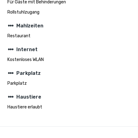
Für Gäste mit Behinderungen
Rollstuhlzugang
steppers
Mahlzeiten
Restaurant
steppers
Internet
Kostenloses WLAN
steppers
Parkplatz
Parkplatz
steppers
Haustiere
Haustiere erlaubt