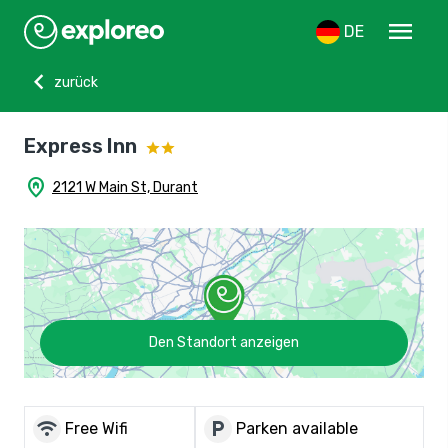
menu
DE
chevron_left
zurück
Express Inn
home_pin
2121 W Main St, Durant
Den Standort anzeigen
wifi
local_parking
Free Wifi
Parken available