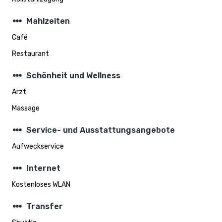
steppers
Mahlzeiten
Café
Restaurant
steppers
Schönheit und Wellness
Arzt
Massage
steppers
Service- und Ausstattungsangebote
Aufweckservice
steppers
Internet
Kostenloses WLAN
steppers
Transfer