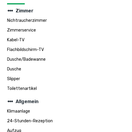
steppers
Zimmer
Nichtraucherzimmer
Zimmerservice
Kabel-TV
Flachbildschirm-TV
Dusche/Badewanne
Dusche
Slipper
Toilettenartikel
steppers
Allgemein
Klimaanlage
24-Stunden-Rezeption
Aufzug