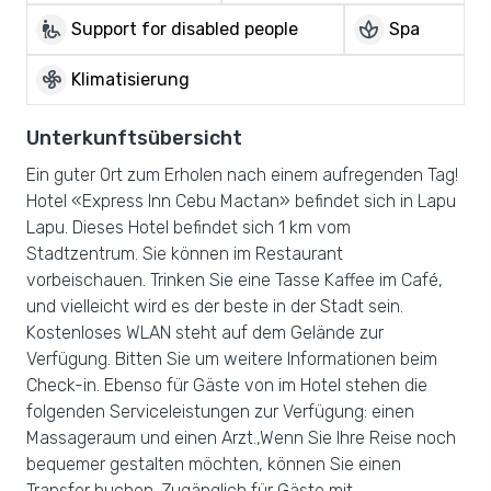
wheelchair_pickup
spa
Support for disabled people
Spa
mode_fan
Klimatisierung
Unterkunftsübersicht
Ein guter Ort zum Erholen nach einem aufregenden Tag!
Hotel «Express Inn Cebu Mactan» befindet sich in Lapu
Lapu. Dieses Hotel befindet sich 1 km vom
Stadtzentrum. Sie können im Restaurant
vorbeischauen. Trinken Sie eine Tasse Kaffee im Café,
und vielleicht wird es der beste in der Stadt sein.
Kostenloses WLAN steht auf dem Gelände zur
Verfügung. Bitten Sie um weitere Informationen beim
Check-in. Ebenso für Gäste von im Hotel stehen die
folgenden Serviceleistungen zur Verfügung: einen
Massageraum und einen Arzt.,Wenn Sie Ihre Reise noch
bequemer gestalten möchten, können Sie einen
Transfer buchen. Zugänglich für Gäste mit