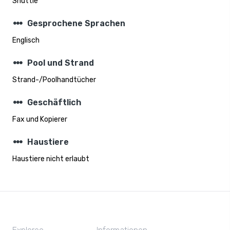
Shuttle
steppers
Gesprochene Sprachen
Englisch
steppers
Pool und Strand
Strand-/Poolhandtücher
steppers
Geschäftlich
Fax und Kopierer
steppers
Haustiere
Haustiere nicht erlaubt