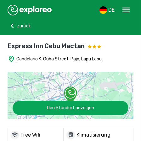
menu
DE
chevron_left
zurück
Express Inn Cebu Mactan
home_pin
Candelario K. Guba Street, Pajo, Lapu Lapu
Den Standort anzeigen
wifi
directions_bus
Free Wifi
Klimatisierung