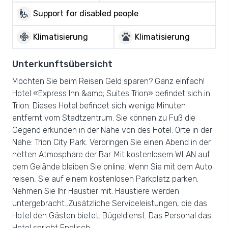
wheelchair_pickup
Support for disabled people
mode_fan
pets
Klimatisierung
Klimatisierung
Unterkunftsübersicht
Möchten Sie beim Reisen Geld sparen? Ganz einfach!
Hotel «Express Inn &amp; Suites Trion» befindet sich in
Trion. Dieses Hotel befindet sich wenige Minuten
entfernt vom Stadtzentrum. Sie können zu Fuß die
Gegend erkunden in der Nähe von des Hotel. Orte in der
Nähe: Trion City Park. Verbringen Sie einen Abend in der
netten Atmosphäre der Bar. Mit kostenlosem WLAN auf
dem Gelände bleiben Sie online. Wenn Sie mit dem Auto
reisen, Sie auf einem kostenlosen Parkplatz parken.
Nehmen Sie Ihr Haustier mit. Haustiere werden
untergebracht.,Zusätzliche Serviceleistungen, die das
Hotel den Gästen bietet: Bügeldienst. Das Personal das
Hotel spricht Englisch.