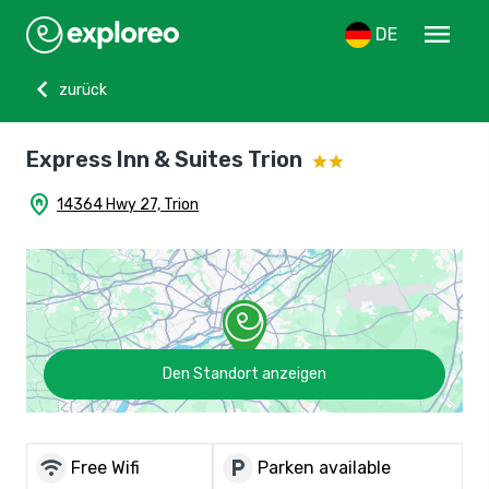
menu
DE
chevron_left
zurück
Express Inn & Suites Trion
home_pin
14364 Hwy 27, Trion
Den Standort anzeigen
wifi
local_parking
Free Wifi
Parken available