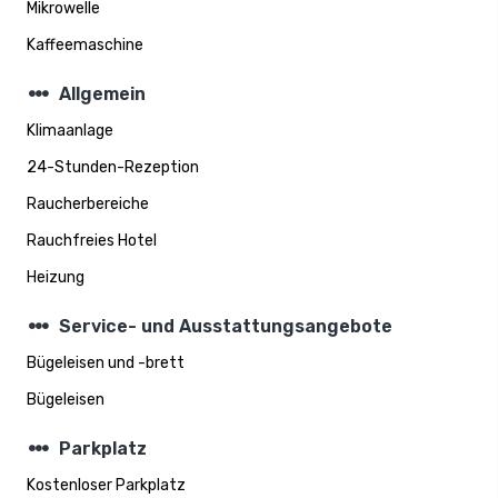
Mikrowelle
Kaffeemaschine
steppers
Allgemein
Klimaanlage
24-Stunden-Rezeption
Raucherbereiche
Rauchfreies Hotel
Heizung
steppers
Service- und Ausstattungsangebote
Bügeleisen und -brett
Bügeleisen
steppers
Parkplatz
Kostenloser Parkplatz