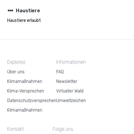
steppers
Haustiere
Haustiere erlaubt
Exploreo
Informationen
Über uns
FAQ
Klimamaßnahmen
Newsletter
Klima-Versprechen
Virtueller Wald
Datenschutzversprechen
Umweltzeichen
Klimamaßnahmen
Kontakt
Folge uns