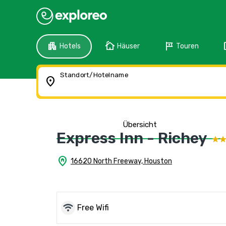
apartment
cottage
tour
f
Hotels
Häuser
Touren
Standort/Hotelname
location_on
Übersicht
Express Inn - Richey
home_pin
16620 North Freeway, Houston
wifi
Free Wifi