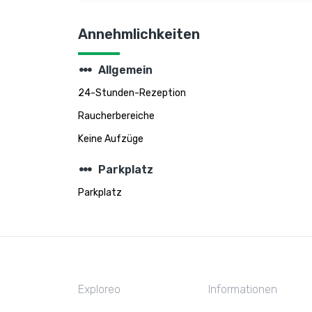
Annehmlichkeiten
steppers
Allgemein
24-Stunden-Rezeption
Raucherbereiche
Keine Aufzüge
steppers
Parkplatz
Parkplatz
Exploreo
Informationen