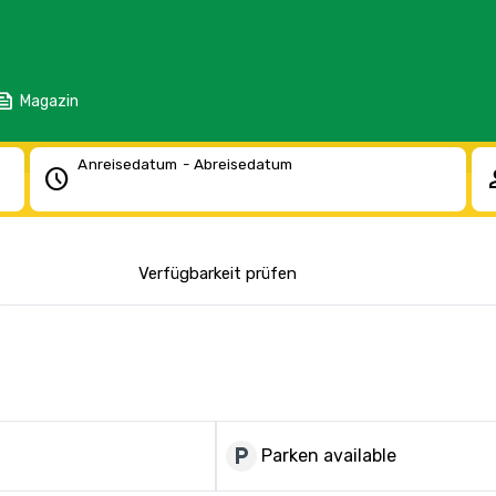
eed
Magazin
Anreisedatum - Abreisedatum
schedule
pe
Verfügbarkeit prüfen
local_parking
Parken available