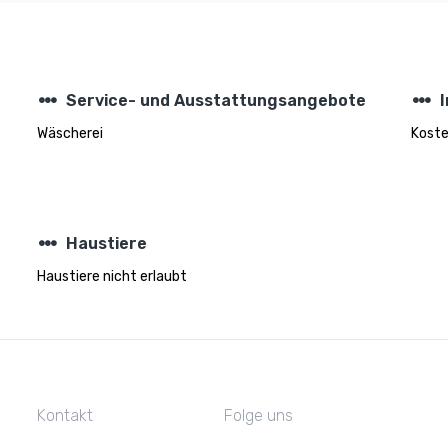
steppers
steppers
Service- und Ausstattungsangebote
Wäscherei
Koste
steppers
Haustiere
Haustiere nicht erlaubt
Kontakt
Folge uns