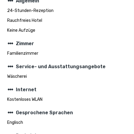
steppers
Allgemein
24-Stunden-Rezeption
Rauchfreies Hotel
Keine Aufzüge
steppers
Zimmer
Familienzimmer
steppers
Service- und Ausstattungsangebote
Wäscherei
steppers
Internet
Kostenloses WLAN
steppers
Gesprochene Sprachen
Englisch