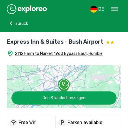
menu
DE
chevron_left
zurück
Express Inn & Suites - Bush Airport
home_pin
2112 Farm to Market 1960 Bypass East, Humble
Den Standort anzeigen
wifi
local_parking
Free Wifi
Parken available