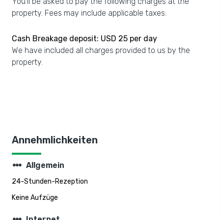
You'll be asked to pay the following charges at the
property. Fees may include applicable taxes:
Cash Breakage deposit: USD 25 per day
We have included all charges provided to us by the
property.
Annehmlichkeiten
steppers
Allgemein
24-Stunden-Rezeption
Keine Aufzüge
steppers
Internet