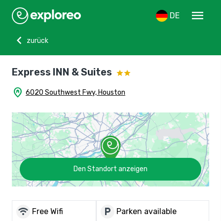
menu
DE
chevron_left
zurück
Express INN & Suites
home_pin
6020 Southwest Fwy, Houston
Den Standort anzeigen
wifi
local_parking
Free Wifi
Parken available