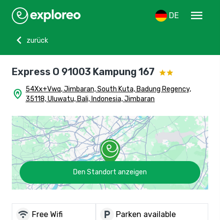
menu
DE
chevron_left
zurück
Express O 91003 Kampung 167
54Xx+Vwq, Jimbaran, South Kuta, Badung Regency,
home_pin
35118, Uluwatu, Bali, Indonesia, Jimbaran
Den Standort anzeigen
wifi
local_parking
Free Wifi
Parken available