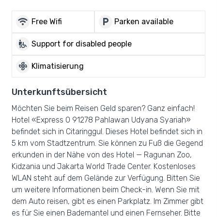
wifi
local_parking
Free Wifi
Parken available
wheelchair_pickup
Support for disabled people
mode_fan
Klimatisierung
Unterkunftsübersicht
Möchten Sie beim Reisen Geld sparen? Ganz einfach!
Hotel «Express O 91278 Pahlawan Udyana Syariah»
befindet sich in Citaringgul. Dieses Hotel befindet sich in
5 km vom Stadtzentrum. Sie können zu Fuß die Gegend
erkunden in der Nähe von des Hotel — Ragunan Zoo,
Kidzania und Jakarta World Trade Center. Kostenloses
WLAN steht auf dem Gelände zur Verfügung. Bitten Sie
um weitere Informationen beim Check-in. Wenn Sie mit
dem Auto reisen, gibt es einen Parkplatz. Im Zimmer gibt
es für Sie einen Bademantel und einen Fernseher. Bitte