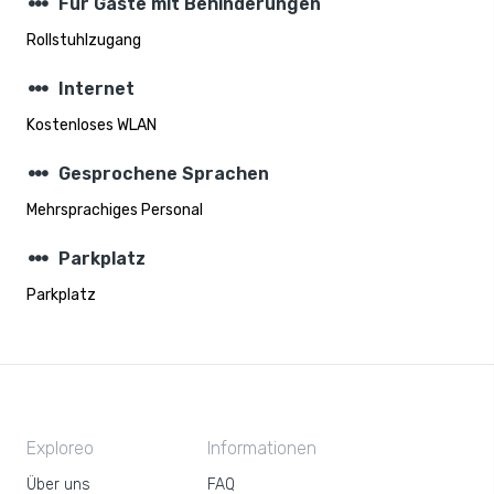
steppers
Für Gäste mit Behinderungen
Rollstuhlzugang
steppers
Internet
Kostenloses WLAN
steppers
Gesprochene Sprachen
Mehrsprachiges Personal
steppers
Parkplatz
Parkplatz
Exploreo
Informationen
Über uns
FAQ