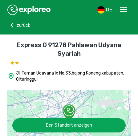
menu
DE
chevron_left
zurück
Express O 91278 Pahlawan Udyana
Syariah
Jl. Taman Udayana Ix No.33,bojong Koneng,kabupaten,
home_pin
Citaringgul
Den Standort anzeigen