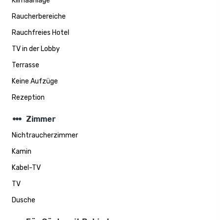
Klimaanlage
Raucherbereiche
Rauchfreies Hotel
TV in der Lobby
Terrasse
Keine Aufzüge
Rezeption
steppers
Zimmer
Nichtraucherzimmer
Kamin
Kabel-TV
TV
Dusche