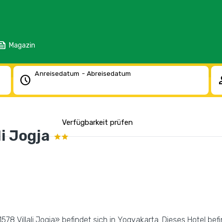
eed
Magazin
Anreisedatum - Abreisedatum
schedule
pe
Verfügbarkeit prüfen
i Jogja
78 Villali Jogja» befindet sich in Yogyakarta. Dieses Hotel bef