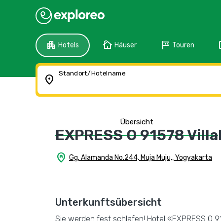
apartment
cottage
tour
f
Hotels
Häuser
Touren
Standort/Hotelname
location_on
Übersicht
EXPRESS O 91578 Villal
home_pin
Gg. Alamanda No.244, Muja Muju,, Yogyakarta
Unterkunftsübersicht
Sie werden fest schlafen! Hotel «EXPRESS O 915