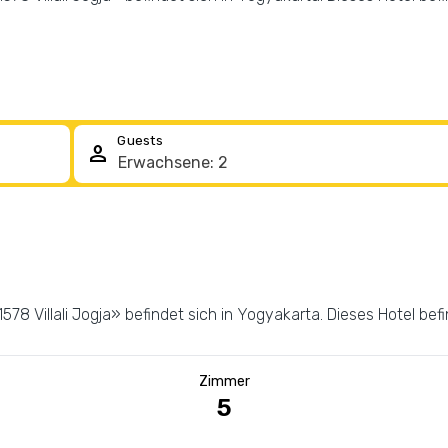
Guests
person
78 Villali Jogja» befindet sich in Yogyakarta. Dieses Hotel bef
Zimmer
5