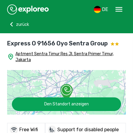
menu
DE
chevron_left
zurück
Express O 91656 Oyo Sentra Group
Aptment Sentra Timur Res Jl. Sentra Primer Timur,
home_pin
Jakarta
Den Standort anzeigen
wifi
wheelchair_pickup
Free Wifi
Support for disabled people