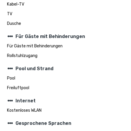
Kabel-TV
TV
Dusche
steppers
Für Gäste mit Behinderungen
Für Gäste mit Behinderungen
Rollstuhlzugang
steppers
Pool und Strand
Pool
Freiluftpool
steppers
Internet
Kostenloses WLAN
steppers
Gesprochene Sprachen