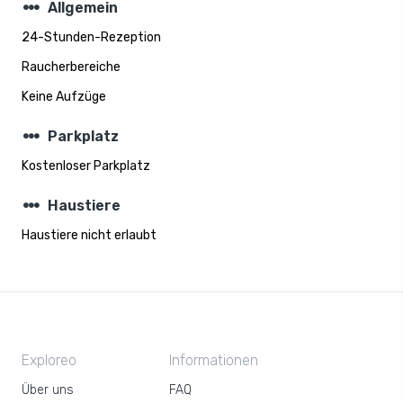
steppers
Allgemein
24-Stunden-Rezeption
Raucherbereiche
Keine Aufzüge
steppers
Parkplatz
Kostenloser Parkplatz
steppers
Haustiere
Haustiere nicht erlaubt
Exploreo
Informationen
Über uns
FAQ