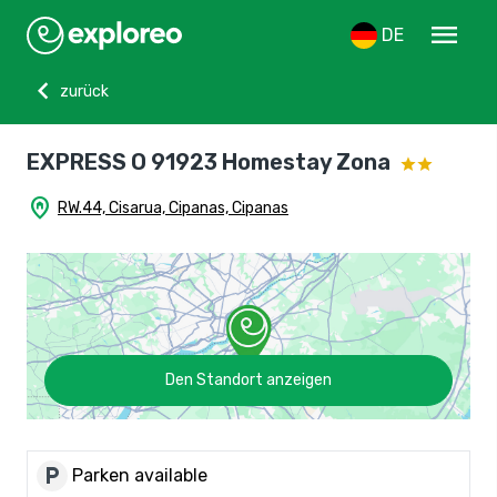
menu
DE
chevron_left
zurück
EXPRESS O 91923 Homestay Zona
home_pin
RW.44, Cisarua, Cipanas, Cipanas
Den Standort anzeigen
local_parking
Parken available