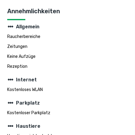
Annehmlichkeiten
steppers
Allgemein
Raucherbereiche
Zeitungen
Keine Aufzüge
Rezeption
steppers
Internet
Kostenloses WLAN
steppers
Parkplatz
Kostenloser Parkplatz
steppers
Haustiere