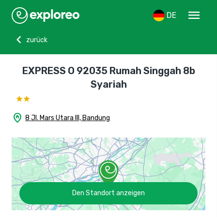
menu
DE
chevron_left
zurück
EXPRESS O 92035 Rumah Singgah 8b
Syariah
home_pin
8 Jl. Mars Utara III, Bandung
Den Standort anzeigen