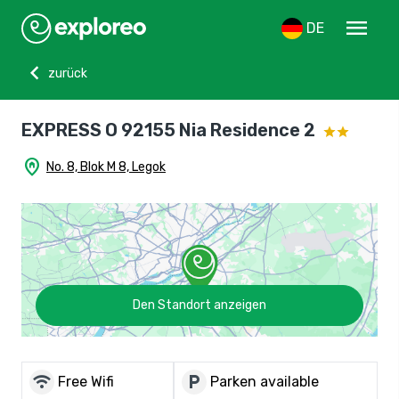
menu
DE
chevron_left
zurück
EXPRESS O 92155 Nia Residence 2
home_pin
No. 8, Blok M 8, Legok
Den Standort anzeigen
wifi
local_parking
Free Wifi
Parken available