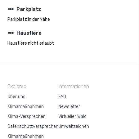
steppers
Parkplatz
Parkplatz in der Nähe
steppers
Haustiere
Haustiere nicht erlaubt
Exploreo
Informationen
Über uns
FAQ
Klimamaßnahmen
Newsletter
Klima-Versprechen
Virtueller Wald
Datenschutzversprechen
Umweltzeichen
Klimamaßnahmen