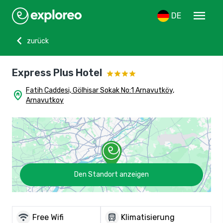
menu
DE
chevron_left
zurück
Express Plus Hotel
Fatih Caddesi, Gölhisar Sokak No:1 Arnavutköy,
home_pin
Arnavutkoy
Den Standort anzeigen
wifi
directions_bus
Free Wifi
Klimatisierung