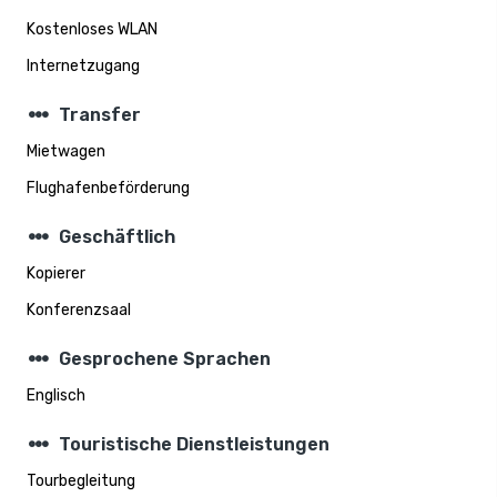
Kostenloses WLAN
Internetzugang
steppers
Transfer
Mietwagen
Flughafenbeförderung
steppers
Geschäftlich
Kopierer
Konferenzsaal
steppers
Gesprochene Sprachen
Englisch
steppers
Touristische Dienstleistungen
Tourbegleitung