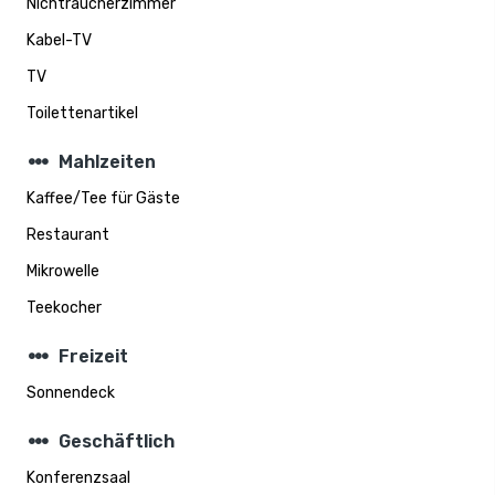
Nichtraucherzimmer
Kabel-TV
TV
Toilettenartikel
steppers
Mahlzeiten
Kaffee/Tee für Gäste
Restaurant
Mikrowelle
Teekocher
steppers
Freizeit
Sonnendeck
steppers
Geschäftlich
Konferenzsaal