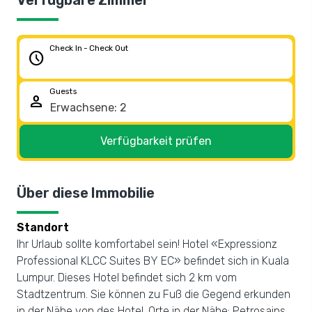
Verfügbare Zimmer
Check In - Check Out
schedule
Guests
person
Verfügbarkeit prüfen
Über diese Immobilie
Standort
Ihr Urlaub sollte komfortabel sein! Hotel «Expressionz
Professional KLCC Suites BY EC» befindet sich in Kuala
Lumpur. Dieses Hotel befindet sich 2 km vom
Stadtzentrum. Sie können zu Fuß die Gegend erkunden
in der Nähe von des Hotel. Orte in der Nähe: Petrosains