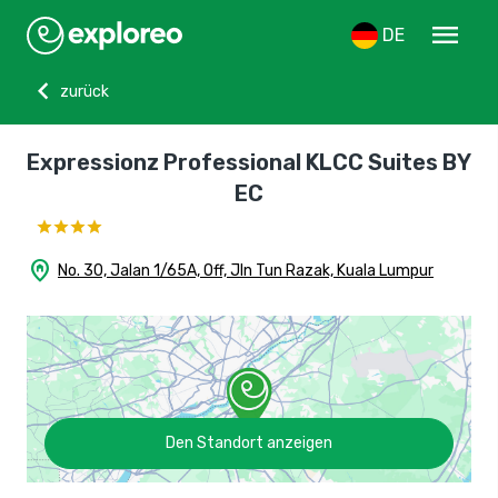
menu
DE
chevron_left
zurück
Expressionz Professional KLCC Suites BY
EC
home_pin
No. 30, Jalan 1/65A, Off, Jln Tun Razak, Kuala Lumpur
Den Standort anzeigen