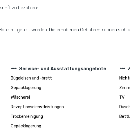
rkunft zu bezahlen:
m Hotel mitgeteilt wurden. Die erhobenen Gebühren können sich 
steppers
steppers
Service- und Ausstattungsangebote
Bügeleisen und -brett
Nich
Gepäcklagerung
Zimm
Wäscherei
TV
Rezeptionsdienstleistungen
Dusc
Trockenreinigung
Bettl
Gepäcklagerung