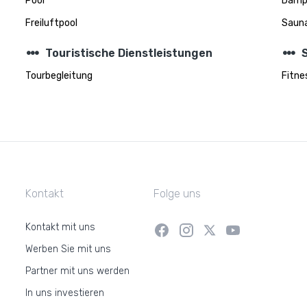
Pool
Damp
Freiluftpool
Saun
steppers
steppers
Touristische Dienstleistungen
Tourbegleitung
Fitne
Kontakt
Folge uns
Kontakt mit uns
Werben Sie mit uns
Partner mit uns werden
In uns investieren