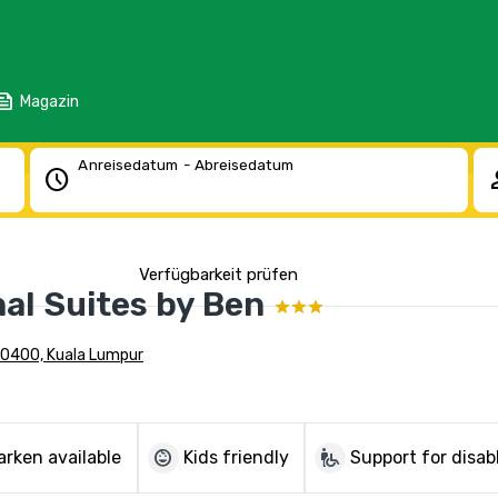
eed
Magazin
Anreisedatum - Abreisedatum
schedule
pe
Verfügbarkeit prüfen
al Suites by Ben
 50400, Kuala Lumpur
child_care
wheelchair_pickup
arken available
Kids friendly
Support for disab