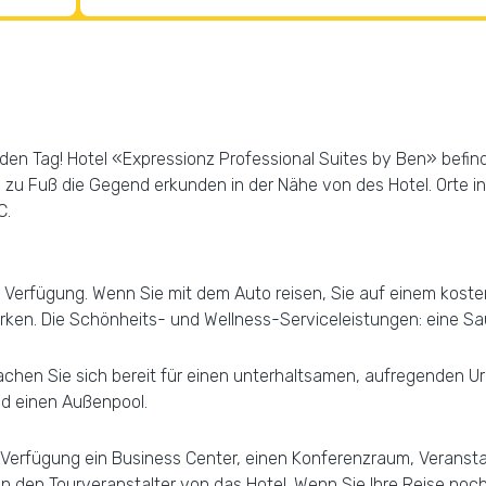
en Tag! Hotel «Expressionz Professional Suites by Ben» befinde
 zu Fuß die Gegend erkunden in der Nähe von des Hotel. Orte i
C.
 Verfügung. Wenn Sie mit dem Auto reisen, Sie auf einem koste
arken. Die Schönheits- und Wellness-Serviceleistungen: eine S
hen Sie sich bereit für einen unterhaltsamen, aufregenden Url
d einen Außenpool.
Verfügung ein Business Center, einen Konferenzraum, Veransta
 den Tourveranstalter von das Hotel. Wenn Sie Ihre Reise no