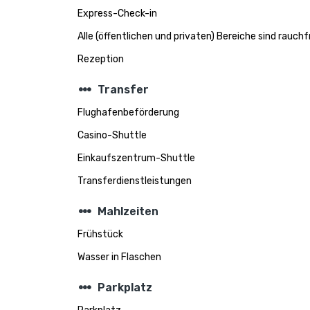
Express-Check-in
Alle (öffentlichen und privaten) Bereiche sind rauchf
Rezeption
steppers
Transfer
Flughafenbeförderung
Casino-Shuttle
Einkaufszentrum-Shuttle
Transferdienstleistungen
steppers
Mahlzeiten
Frühstück
Wasser in Flaschen
steppers
Parkplatz