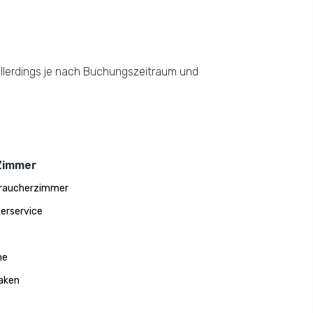
allerdings je nach Buchungszeitraum und
Zimmer
traucherzimmer
erservice
he
aken