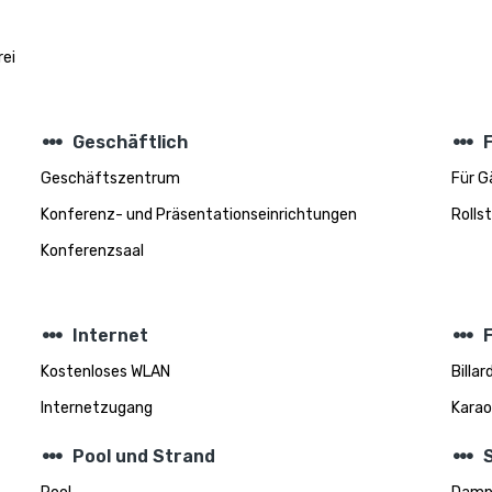
rei
steppers
steppers
Geschäftlich
Geschäftszentrum
Für G
Konferenz- und Präsentationseinrichtungen
Rolls
Konferenzsaal
steppers
steppers
Internet
F
Kostenloses WLAN
Billar
Internetzugang
Karao
steppers
steppers
Pool und Strand