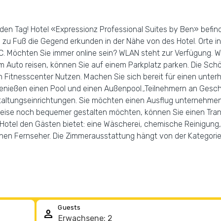
en Tag! Hotel «Expressionz Professional Suites by Ben» befinde
 zu Fuß die Gegend erkunden in der Nähe von des Hotel. Orte i
. Möchten Sie immer online sein? WLAN steht zur Verfügung. W
m Auto reisen, können Sie auf einem Parkplatz parken. Die Sch
Fitnesscenter Nutzen. Machen Sie sich bereit für einen unterh
nießen einen Pool und einen Außenpool.,Teilnehmern an Gesch
taltungseinrichtungen. Sie möchten einen Ausflug unternehme
Reise noch bequemer gestalten möchten, können Sie einen Trans
 Hotel den Gästen bietet: eine Wäscherei, chemische Reinigung
inen Fernseher. Die Zimmerausstattung hängt von der Kategorie
Guests
person