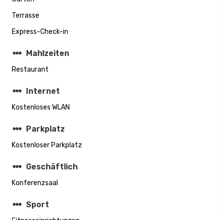
Terrasse
Express-Check-in
steppers
Mahlzeiten
Restaurant
steppers
Internet
Kostenloses WLAN
steppers
Parkplatz
Kostenloser Parkplatz
steppers
Geschäftlich
Konferenzsaal
steppers
Sport