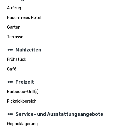
Aufzug
Rauchfreies Hotel
Garten
Terrasse
steppers
Mahlzeiten
Frühstück
Café
steppers
Freizeit
Barbecue-Grill(s)
Picknickbereich
steppers
Service- und Ausstattungsangebote
Gepäcklagerung