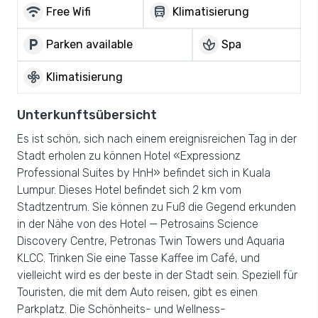
wifi
directions_bus
Free Wifi
Klimatisierung
local_parking
spa
Parken available
Spa
mode_fan
Klimatisierung
Unterkunftsübersicht
Es ist schön, sich nach einem ereignisreichen Tag in der
Stadt erholen zu können Hotel «Expressionz
Professional Suites by HnH» befindet sich in Kuala
Lumpur. Dieses Hotel befindet sich 2 km vom
Stadtzentrum. Sie können zu Fuß die Gegend erkunden
in der Nähe von des Hotel — Petrosains Science
Discovery Centre, Petronas Twin Towers und Aquaria
KLCC. Trinken Sie eine Tasse Kaffee im Café, und
vielleicht wird es der beste in der Stadt sein. Speziell für
Touristen, die mit dem Auto reisen, gibt es einen
Parkplatz. Die Schönheits- und Wellness-