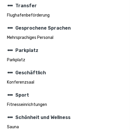
steppers
Transfer
Flughafenbeförderung
steppers
Gesprochene Sprachen
Mehrsprachiges Personal
steppers
Parkplatz
Parkplatz
steppers
Geschäftlich
Konferenzsaal
steppers
Sport
Fitnesseinrichtungen
steppers
Schönheit und Wellness
Sauna