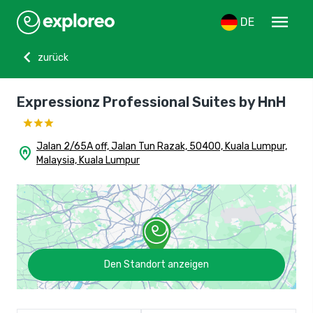
menu
DE
chevron_left
zurück
Expressionz Professional Suites by HnH
Jalan 2/65A off, Jalan Tun Razak, 50400, Kuala Lumpur,
home_pin
Malaysia, Kuala Lumpur
Den Standort anzeigen