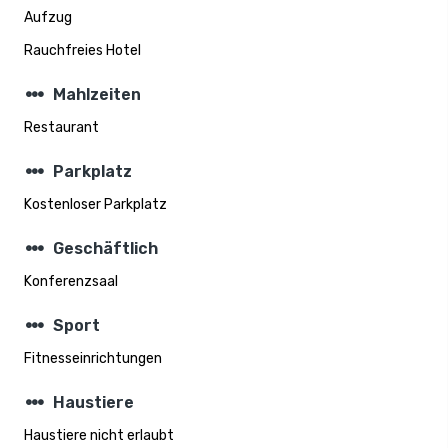
Aufzug
Rauchfreies Hotel
steppers
Mahlzeiten
Restaurant
steppers
Parkplatz
Kostenloser Parkplatz
steppers
Geschäftlich
Konferenzsaal
steppers
Sport
Fitnesseinrichtungen
steppers
Haustiere
Haustiere nicht erlaubt