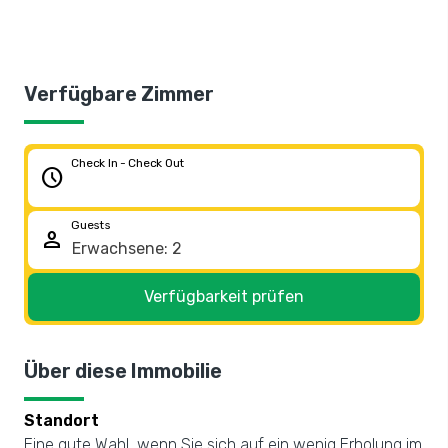
Verfügbare Zimmer
Check In - Check Out
schedule
Guests
person
Verfügbarkeit prüfen
Über diese Immobilie
Standort
Eine gute Wahl, wenn Sie sich auf ein wenig Erholung im