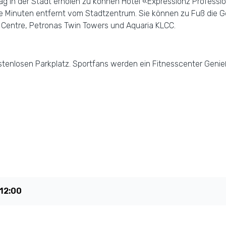
Tag in der Stadt erholen zu können Hotel «Expressionz Professi
ge Minuten entfernt vom Stadtzentrum. Sie können zu Fuß die G
y Centre, Petronas Twin Towers und Aquaria KLCC.
kostenlosen Parkplatz. Sportfans werden ein Fitnesscenter Ge
12:00