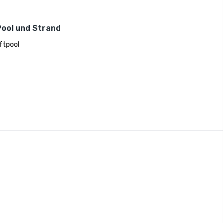
Pool und Strand
uftpool