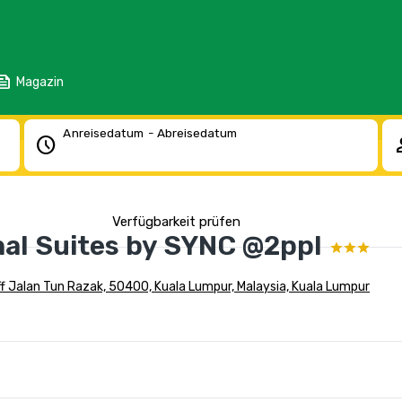
eed
Magazin
Anreisedatum - Abreisedatum
schedule
pe
Verfügbarkeit prüfen
nal Suites by SYNC @2ppl
ff Jalan Tun Razak, 50400, Kuala Lumpur, Malaysia, Kuala Lumpur