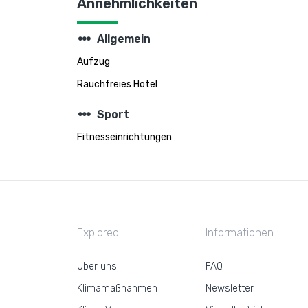
Annehmlichkeiten
steppers
Allgemein
Aufzug
Rauchfreies Hotel
steppers
Sport
Fitnesseinrichtungen
Exploreo
Informationen
Über uns
FAQ
Klimamaßnahmen
Newsletter