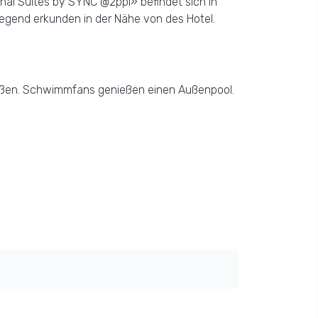
onal Suites by SYNC @2ppl» befindet sich in
egend erkunden in der Nähe von des Hotel.
nießen. Schwimmfans genießen einen Außenpool.