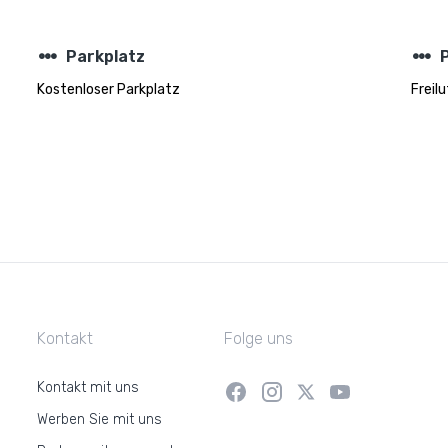
steppers
steppers
Parkplatz
Kostenloser Parkplatz
Freil
Kontakt
Folge uns
Kontakt mit uns
Werben Sie mit uns