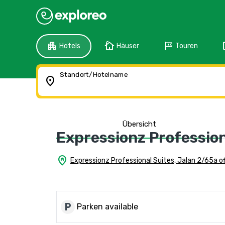
apartment
cottage
tour
f
Hotels
Häuser
Touren
Standort/Hotelname
location_on
Übersicht
Expressionz Professio
home_pin
Expressionz Professional Suites, Jalan 2/65a o
local_parking
Parken available