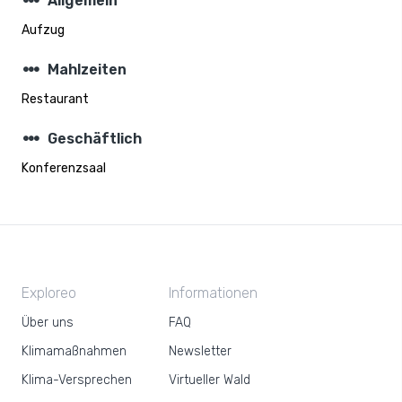
steppers
Allgemein
Aufzug
steppers
Mahlzeiten
Restaurant
steppers
Geschäftlich
Konferenzsaal
Exploreo
Informationen
Über uns
FAQ
Klimamaßnahmen
Newsletter
Klima-Versprechen
Virtueller Wald