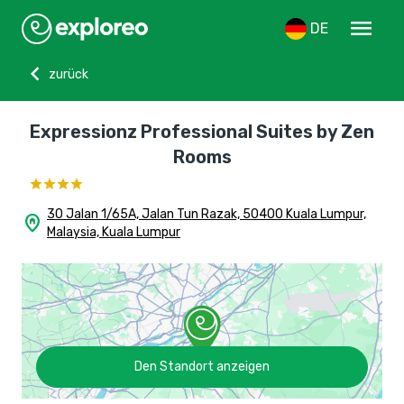
menu
DE
chevron_left
zurück
Expressionz Professional Suites by Zen
Rooms
30 Jalan 1/65A, Jalan Tun Razak, 50400 Kuala Lumpur,
home_pin
Malaysia, Kuala Lumpur
Den Standort anzeigen