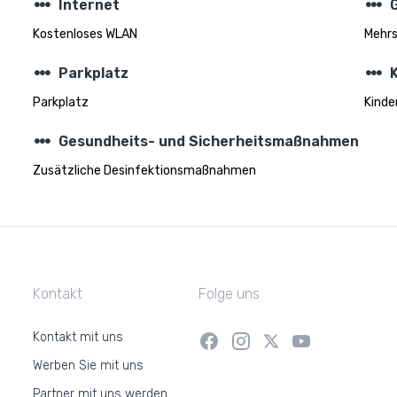
steppers
steppers
Internet
Kostenloses WLAN
Mehrs
steppers
steppers
Parkplatz
Parkplatz
Kinde
steppers
Gesundheits- und Sicherheitsmaßnahmen
Zusätzliche Desinfektionsmaßnahmen
Kontakt
Folge uns
Kontakt mit uns
Werben Sie mit uns
Partner mit uns werden