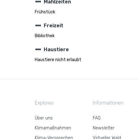
steppers
Mahlzeiten
Frühstück
steppers
Freizeit
Bibliothek
steppers
Haustiere
Haustiere nicht erlaubt
Exploreo
Informationen
Über uns
FAQ
Klimamaßnahmen
Newsletter
Klima-Versprechen
Virtueller Wald