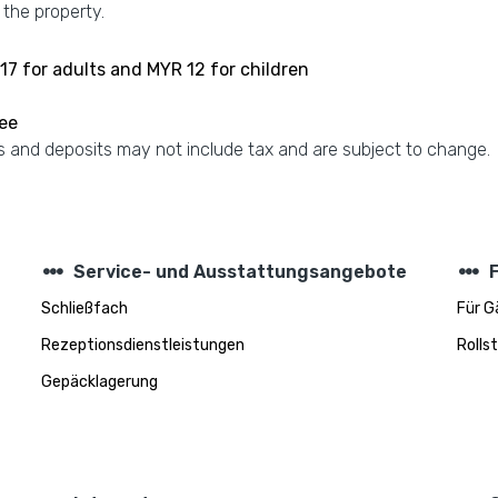
 the property.
17 for adults and MYR 12 for children
fee
 and deposits may not include tax and are subject to change.
steppers
steppers
Service- und Ausstattungsangebote
Schließfach
Für G
Rezeptionsdienstleistungen
Rolls
Gepäcklagerung