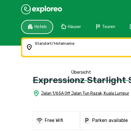
apartment
cottage
tour
f
Hotels
Häuser
Touren
Standort/Hotelname
location_on
Übersicht
Expressionz Starlight 
home_pin
Jalan 1/65A Off Jalan Tun Razak, Kuala Lumpur
wifi
local_parking
Free Wifi
Parken available