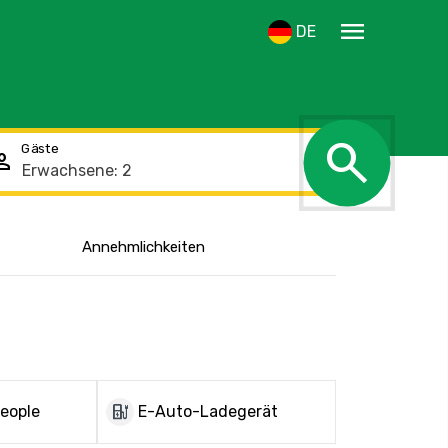
menu
DE
search
Gäste
rson
Den Standort
Annehmlichkeiten
anzeigen
ev_charger
people
E-Auto-Ladegerät