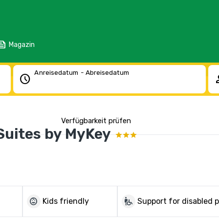
eed
Magazin
Anreisedatum - Abreisedatum
schedule
pe
Verfügbarkeit prüfen
Suites by MyKey
child_care
wheelchair_pickup
Kids friendly
Support for disabled 