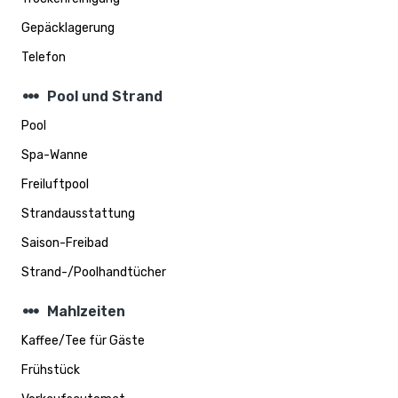
Gepäcklagerung
Telefon
steppers
Pool und Strand
Pool
Spa-Wanne
Freiluftpool
Strandausstattung
Saison-Freibad
Strand-/Poolhandtücher
steppers
Mahlzeiten
Kaffee/Tee für Gäste
Frühstück