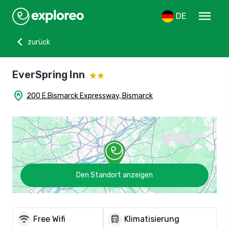
menu
DE
chevron_left
zurück
EverSpring Inn
home_pin
200 E.Bismarck Expressway, Bismarck
Den Standort anzeigen
wifi
directions_bus
Free Wifi
Klimatisierung