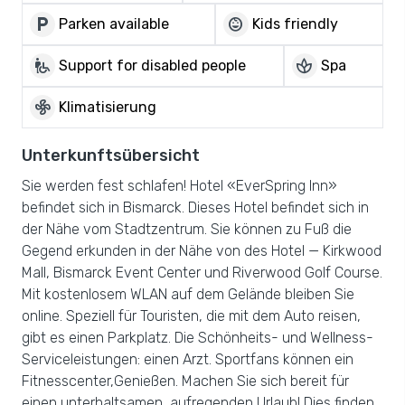
local_parking
child_care
Parken available
Kids friendly
wheelchair_pickup
spa
Support for disabled people
Spa
mode_fan
Klimatisierung
Unterkunftsübersicht
Sie werden fest schlafen! Hotel «EverSpring Inn»
befindet sich in Bismarck. Dieses Hotel befindet sich in
der Nähe vom Stadtzentrum. Sie können zu Fuß die
Gegend erkunden in der Nähe von des Hotel — Kirkwood
Mall, Bismarck Event Center und Riverwood Golf Course.
Mit kostenlosem WLAN auf dem Gelände bleiben Sie
online. Speziell für Touristen, die mit dem Auto reisen,
gibt es einen Parkplatz. Die Schönheits- und Wellness-
Serviceleistungen: einen Arzt. Sportfans können ein
Fitnesscenter,Genießen. Machen Sie sich bereit für
einen unterhaltsamen, aufregenden Urlaub! Dies finden