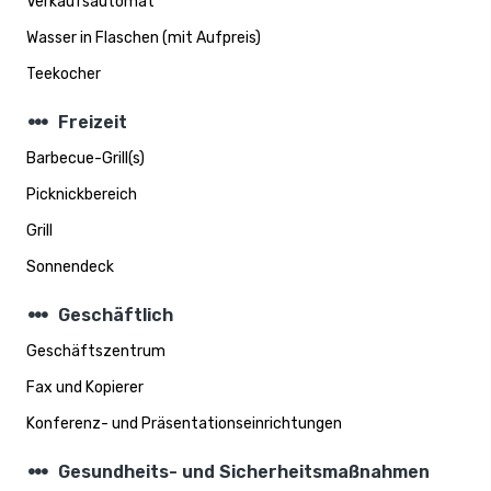
Verkaufsautomat
Wasser in Flaschen (mit Aufpreis)
Teekocher
steppers
Freizeit
Barbecue-Grill(s)
Picknickbereich
Grill
Sonnendeck
steppers
Geschäftlich
Geschäftszentrum
Fax und Kopierer
Konferenz- und Präsentationseinrichtungen
steppers
Gesundheits- und Sicherheitsmaßnahmen