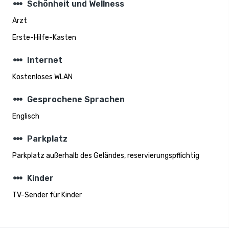
steppers
Schönheit und Wellness
Arzt
Erste-Hilfe-Kasten
steppers
Internet
Kostenloses WLAN
steppers
Gesprochene Sprachen
Englisch
steppers
Parkplatz
Parkplatz außerhalb des Geländes, reservierungspflichtig
steppers
Kinder
TV-Sender für Kinder