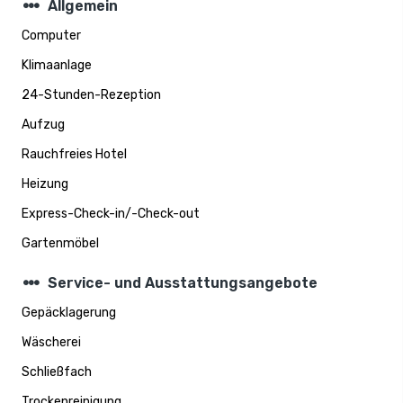
steppers
Allgemein
Computer
Klimaanlage
24-Stunden-Rezeption
Aufzug
Rauchfreies Hotel
Heizung
Express-Check-in/-Check-out
Gartenmöbel
steppers
Service- und Ausstattungsangebote
Gepäcklagerung
Wäscherei
Schließfach
Trockenreinigung