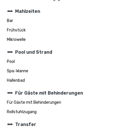
steppers
Mahlzeiten
Bar
Frühstück
Mikrowelle
steppers
Pool und Strand
Pool
Spa-Wanne
Hallenbad
steppers
Für Gäste mit Behinderungen
Für Gäste mit Behinderungen
Rollstuhlzugang
steppers
Transfer