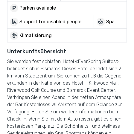
local_parking
Parken available
wheelchair_pickup
spa
Support for disabled people
Spa
mode_fan
Klimatisierung
Unterkunftsübersicht
Sie werden fest schlafen! Hotel «EverSpring Suites»
befindet sich in Bismarck. Dieses Hotel befindet sich 2
km vom Stadtzentrum. Sie können zu Fuß die Gegend
erkunden in der Nähe von des Hotel — Kirkwood Mall,
Riverwood Golf Course und Bismarck Event Center.
Verbringen Sie einen Abend in der netten Atmosphäre
der Bar. Kostenloses WLAN steht auf dem Gelände zur
Verfügung. Bitten Sie um weitere Informationen beim
Check-in. Wenn Sie mit dem Auto reisen, gibt es einen
kostenlosen Parkplatz. Die Schönheits- und Wellness-
Serviceleistungen: ein Spa.,Sportfans können ein