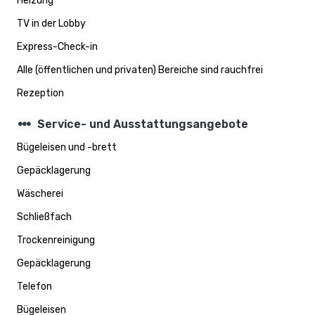
Heizung
TV in der Lobby
Express-Check-in
Alle (öffentlichen und privaten) Bereiche sind rauchfrei
Rezeption
steppers
Service- und Ausstattungsangebote
Bügeleisen und -brett
Gepäcklagerung
Wäscherei
Schließfach
Trockenreinigung
Gepäcklagerung
Telefon
Bügeleisen