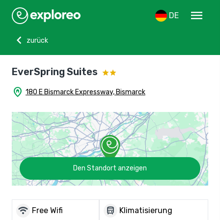
menu
DE
chevron_left
zurück
EverSpring Suites
home_pin
180 E Bismarck Expressway, Bismarck
Den Standort anzeigen
wifi
directions_bus
Free Wifi
Klimatisierung