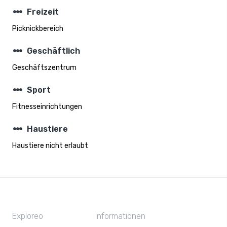
steppers
Freizeit
Picknickbereich
steppers
Geschäftlich
Geschäftszentrum
steppers
Sport
Fitnesseinrichtungen
steppers
Haustiere
Haustiere nicht erlaubt
Exploreo
Informationen