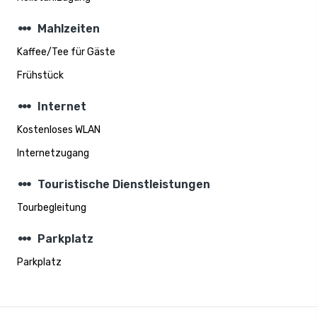
steppers
Mahlzeiten
Kaffee/Tee für Gäste
Frühstück
steppers
Internet
Kostenloses WLAN
Internetzugang
steppers
Touristische Dienstleistungen
Tourbegleitung
steppers
Parkplatz
Parkplatz