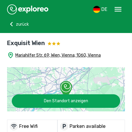
menu
DE
chevron_left
zurück
Exquisit Wien
home_pin
Mariahilfer Str. 69; Wien, Vienna; 1060, Vienna
Den Standort anzeigen
wifi
local_parking
Free Wifi
Parken available