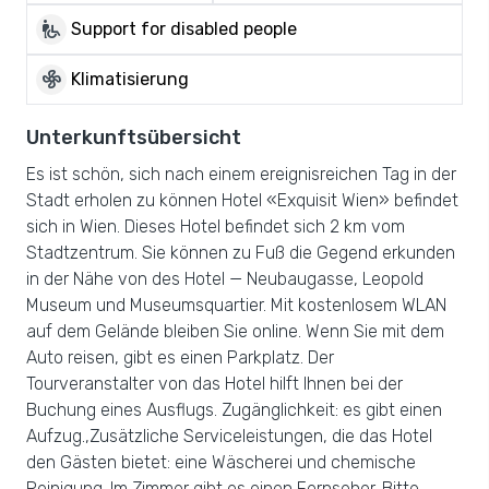
wheelchair_pickup
Support for disabled people
mode_fan
Klimatisierung
Unterkunftsübersicht
Es ist schön, sich nach einem ereignisreichen Tag in der
Stadt erholen zu können Hotel «Exquisit Wien» befindet
sich in Wien. Dieses Hotel befindet sich 2 km vom
Stadtzentrum. Sie können zu Fuß die Gegend erkunden
in der Nähe von des Hotel — Neubaugasse, Leopold
Museum und Museumsquartier. Mit kostenlosem WLAN
auf dem Gelände bleiben Sie online. Wenn Sie mit dem
Auto reisen, gibt es einen Parkplatz. Der
Tourveranstalter von das Hotel hilft Ihnen bei der
Buchung eines Ausflugs. Zugänglichkeit: es gibt einen
Aufzug.,Zusätzliche Serviceleistungen, die das Hotel
den Gästen bietet: eine Wäscherei und chemische
Reinigung. Im Zimmer gibt es einen Fernseher. Bitte