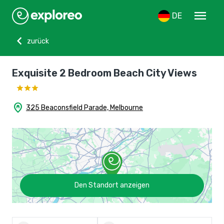
menu
DE
chevron_left
zurück
Exquisite 2 Bedroom Beach City Views
home_pin
325 Beaconsfield Parade, Melbourne
Den Standort anzeigen