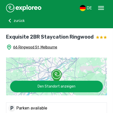
menu
DE
chevron_left
zurück
Exquisite 2BR Staycation Ringwood
home_pin
66 Ringwood St, Melbourne
Den Standort anzeigen
local_parking
Parken available