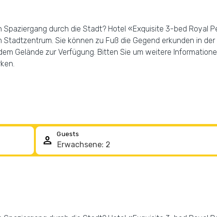
 Spaziergang durch die Stadt? Hotel «Exquisite 3-bed Royal Pe
om Stadtzentrum. Sie können zu Fuß die Gegend erkunden in de
dem Gelände zur Verfügung. Bitten Sie um weitere Information
rken.
Guests
person