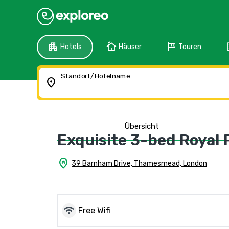
apartment
cottage
tour
f
Hotels
Häuser
Touren
Standort/Hotelname
location_on
Übersicht
Exquisite 3-bed Royal 
home_pin
39 Barnham Drive, Thamesmead, London
wifi
Free Wifi