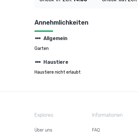
Annehmlichkeiten
steppers
Allgemein
Garten
steppers
Haustiere
Haustiere nicht erlaubt
Exploreo
Informationen
Über uns
FAQ