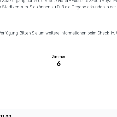
 Spaziergang durch die Stadt? Hotel «Exquisite 3-bed Royal Pe
om Stadtzentrum. Sie können zu Fuß die Gegend erkunden in de
rfügung. Bitten Sie um weitere Informationen beim Check-in. 
Zimmer
6
t
11:00