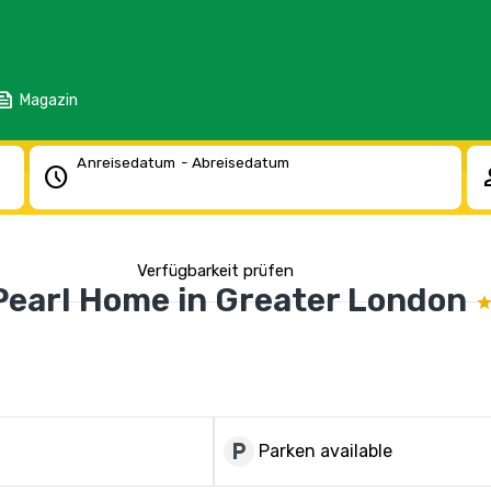
eed
Magazin
Anreisedatum - Abreisedatum
schedule
pe
Verfügbarkeit prüfen
Pearl Home in Greater London
local_parking
Parken available